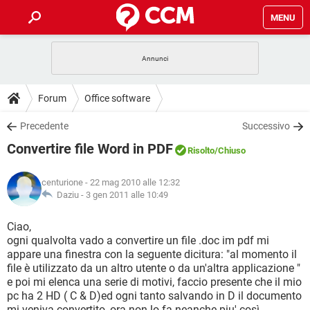
MENU
HOME
COVID-19
GAMING
GUIDE
Forum
Office software
INTRATTENIMENTO
ANDROID
COVID-19
GAMING
DOWNLOAD
Precedente
Successivo
iOS
WINDOWS 10
INTRATTENIMENTO
ANDROID
Convertire file Word in PDF
INSTAGRAM
COVID-19
WHATSAPP
GAMING
Risolto
/Chiuso
FORUM
iOS
WINDOWS 10
TIKTOK
INTRATTENIMENTO
FACEBOOK
ANDROID
centurione
- 22 mag 2010 alle 12:32
INSTAGRAM
COVID-19
WHATSAPP
GAMING
GLOSSARIO
Daziu -
3 gen 2011 alle 10:49
HARDWARE
iOS
WINDOWS 10
TIKTOK
INTRATTENIMENTO
FACEBOOK
ANDROID
INSTAGRAM
COVID-19
WHATSAPP
GAMING
Ciao,
HARDWARE
iOS
WINDOWS 10
ogni qualvolta vado a convertire un file .doc im pdf mi
TIKTOK
INTRATTENIMENTO
FACEBOOK
ANDROID
appare una finestra con la seguente dicitura: "al momento il
INSTAGRAM
WHATSAPP
file è utilizzato da un altro utente o da un'altra applicazione "
HARDWARE
iOS
WINDOWS 10
TIKTOK
FACEBOOK
e poi mi elenca una serie di motivi, faccio presente che il mio
INSTAGRAM
WHATSAPP
pc ha 2 HD ( C & D)ed ogni tanto salvando in D il documento
HARDWARE
mi veniva convertito, ora non lo fa neanche piu' così.