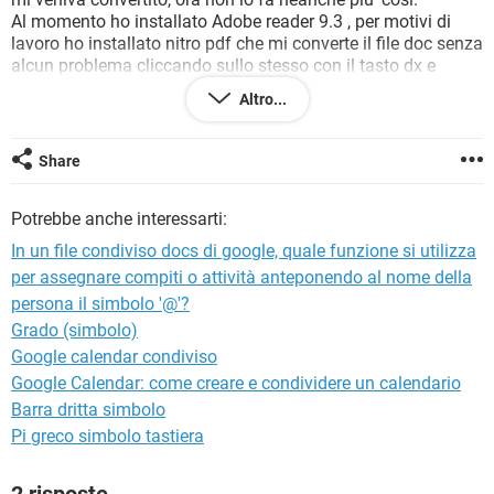
TIKTOK
FACEBOOK
Al momento ho installato Adobe reader 9.3 , per motivi di
lavoro ho installato nitro pdf che mi converte il file doc senza
HARDWARE
alcun problema cliccando sullo stesso con il tasto dx e
scegliendo opzione "converti PDF"
Altro...
Share
Potrebbe anche interessarti:
In un file condiviso docs di google, quale funzione si utilizza
per assegnare compiti o attività anteponendo al nome della
persona il simbolo '@'?
Grado (simbolo)
Google calendar condiviso
Google Calendar: come creare e condividere un calendario
Barra dritta simbolo
Pi greco simbolo tastiera