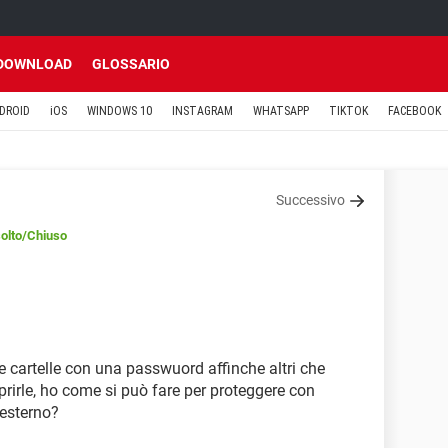
DOWNLOAD
GLOSSARIO
DROID
iOS
WINDOWS 10
INSTAGRAM
WHATSAPP
TIKTOK
FACEBOOK
Successivo
olto
/Chiuso
e cartelle con una passwuord affinche altri che
irle, ho come si può fare per proteggere con
 esterno?