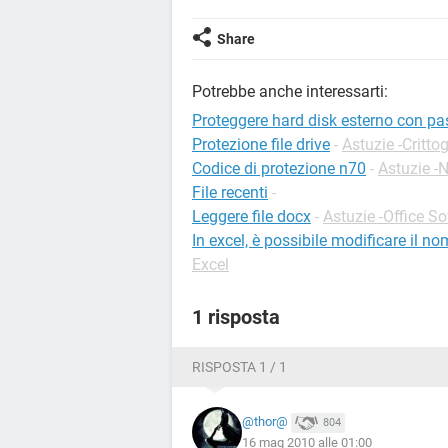
Share
Potrebbe anche interessarti:
Proteggere hard disk esterno con p
Protezione file drive
-
Astuzie -Crittog
Codice di protezione n70
-
Astuzie -
File recenti
-
Leggere file docx
-
Astuzie -Office S
In excel, è possibile modificare il nom
Excel
1 risposta
RISPOSTA 1 / 1
@thor@
804
16 mag 2010 alle 01:00