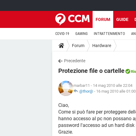
FORUM
GUIDE
COVID-19
GAMING
INTRATTENIMENTO
AN
Forum
Hardware
Precedente
Protezione file o cartelle
Ris
marbar11
- 14 mag 2010 alle 22:04
@thor@
-
16 mag 2010 alle 01:00
Ciao,
Come si può fare per proteggere dell
hanno accesso al pc non possano apr
password l'accesso ad un hard disk
Grazie.