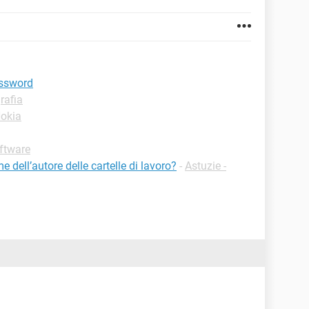
assword
rafia
Nokia
oftware
e dell’autore delle cartelle di lavoro?
-
Astuzie -