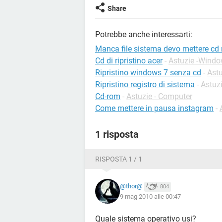
Share
Potrebbe anche interessarti:
Manca file sistema devo mettere cd r
Cd di ripristino acer
-
Astuzie -Wind
Ripristino windows 7 senza cd
-
Ast
Ripristino registro di sistema
-
Astuz
Cd-rom
-
Astuzie - Computer
Come mettere in pausa instagram
-
1 risposta
RISPOSTA 1 / 1
@thor@
804
9 mag 2010 alle 00:47
Quale sistema operativo usi?