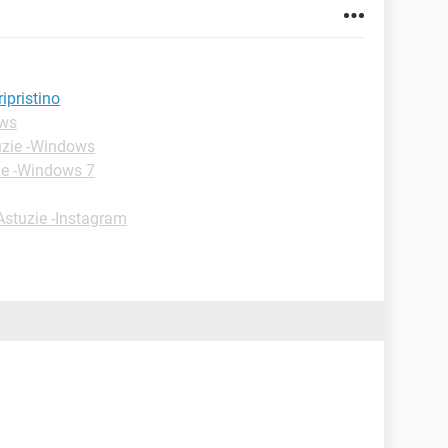
ipristino
ows
uzie -Windows
ie -Windows 7
Astuzie -Instagram