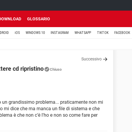
DOWNLOAD
GLOSSARIO
DROID
iOS
WINDOWS 10
INSTAGRAM
WHATSAPP
TIKTOK
FACEBOOK
Successivo
ere cd ripristino
Chiuso
ho un grandissimo problema... praticamente non mi
do mi dice che ma manca un file di sistema e che
problema è che non c'è l'ho e non so come fare per