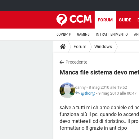
FORUM
GUIDE
COVID-19
GAMING
INTRATTENIMENTO
AN
Forum
Windows
Precedente
Manca file sistema devo mett
danny
- 8 mag 2010 alle 19:52
@thor@
-
9 mag 2010 alle 00:47
salve a tutti mi chiamo daniele ed 
funziona più il pc. quando lo accen
devo mettere il cd di ripristino.. il 
formattarlo!!! grazie in anticipo