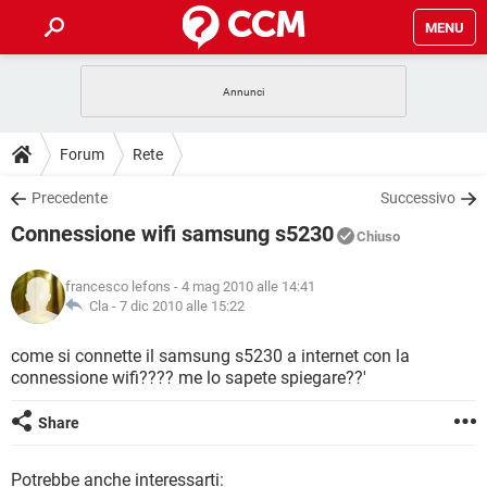
MENU
HOME
COVID-19
GAMING
GUIDE
Forum
Rete
INTRATTENIMENTO
ANDROID
COVID-19
GAMING
DOWNLOAD
Precedente
Successivo
iOS
WINDOWS 10
INTRATTENIMENTO
ANDROID
Connessione wifi samsung s5230
INSTAGRAM
COVID-19
WHATSAPP
GAMING
Chiuso
FORUM
iOS
WINDOWS 10
TIKTOK
INTRATTENIMENTO
FACEBOOK
ANDROID
francesco lefons
- 4 mag 2010 alle 14:41
INSTAGRAM
COVID-19
WHATSAPP
GAMING
GLOSSARIO
Cla -
7 dic 2010 alle 15:22
HARDWARE
iOS
WINDOWS 10
TIKTOK
INTRATTENIMENTO
FACEBOOK
ANDROID
INSTAGRAM
COVID-19
WHATSAPP
GAMING
come si connette il samsung s5230 a internet con la
HARDWARE
iOS
WINDOWS 10
connessione wifi???? me lo sapete spiegare??'
TIKTOK
INTRATTENIMENTO
FACEBOOK
ANDROID
INSTAGRAM
WHATSAPP
HARDWARE
iOS
WINDOWS 10
Share
TIKTOK
FACEBOOK
INSTAGRAM
WHATSAPP
HARDWARE
Potrebbe anche interessarti: