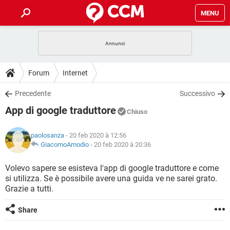
MENU
HOME
COVID-19
GAMING
GUIDE
Forum
Internet
INTRATTENIMENTO
ANDROID
COVID-19
GAMING
DOWNLOAD
Precedente
Successivo
iOS
WINDOWS 10
INTRATTENIMENTO
ANDROID
App di google traduttore
INSTAGRAM
COVID-19
WHATSAPP
GAMING
Chiuso
FORUM
iOS
WINDOWS 10
TIKTOK
INTRATTENIMENTO
FACEBOOK
ANDROID
paolosanza
- 20 feb 2020 à 12:56
INSTAGRAM
COVID-19
WHATSAPP
GAMING
GLOSSARIO
GiacomoAmodio
-
20 feb 2020 à 20:36
HARDWARE
iOS
WINDOWS 10
TIKTOK
INTRATTENIMENTO
FACEBOOK
ANDROID
INSTAGRAM
COVID-19
WHATSAPP
GAMING
Volevo sapere se esisteva l'app di google traduttore e come
HARDWARE
iOS
WINDOWS 10
si utilizza. Se è possibile avere una guida ve ne sarei grato.
TIKTOK
INTRATTENIMENTO
FACEBOOK
ANDROID
Grazie a tutti.
INSTAGRAM
WHATSAPP
HARDWARE
iOS
WINDOWS 10
TIKTOK
FACEBOOK
Share
INSTAGRAM
WHATSAPP
HARDWARE