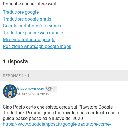
TIKTOK
FACEBOOK
Potrebbe anche interessarti:
Traduttore google
HARDWARE
Traduttore google gratis
Google traduttore fotocamera
Traduttore pagine web google
Mi sento fortunato google
Posizione whatsapp google maps
1 risposta
RÉPONSE 1 / 1
GiacomoAmodio
1
20 feb 2020 à 20:36
Ciao Paolo certo che esiste, cerca sul Playstore Google
Traduttore. Per una guida ho trovato questo articolo che ti
guida passo passo ed è nuovo del 2020
https://www.quotidianpost.it/google-traduttore-come-