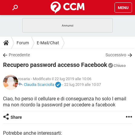
MENU
HOME
COVID-19
GAMING
GUIDE
Forum
E-Mail/Chat
INTRATTENIMENTO
ANDROID
COVID-19
GAMING
DOWNLOAD
Precedente
Successivo
iOS
WINDOWS 10
INTRATTENIMENTO
ANDROID
Recupero password accesso Facebook
INSTAGRAM
COVID-19
WHATSAPP
GAMING
Chiuso
FORUM
iOS
WINDOWS 10
TIKTOK
INTRATTENIMENTO
FACEBOOK
ANDROID
rosaria
- Modificato il 22 lug 2019 alle 10:06
INSTAGRAM
COVID-19
WHATSAPP
GAMING
GLOSSARIO
Claudia Scarciolla
-
22 lug 2019 alle 10:07
HARDWARE
iOS
WINDOWS 10
TIKTOK
INTRATTENIMENTO
FACEBOOK
ANDROID
INSTAGRAM
COVID-19
WHATSAPP
GAMING
Ciao, ho perso il cellulare e di conseguenza ho solo l email
HARDWARE
iOS
WINDOWS 10
ma non ricordo la password per accedere a facebook
TIKTOK
INTRATTENIMENTO
FACEBOOK
ANDROID
INSTAGRAM
WHATSAPP
HARDWARE
iOS
WINDOWS 10
Share
TIKTOK
FACEBOOK
INSTAGRAM
WHATSAPP
HARDWARE
Potrebbe anche interessarti: