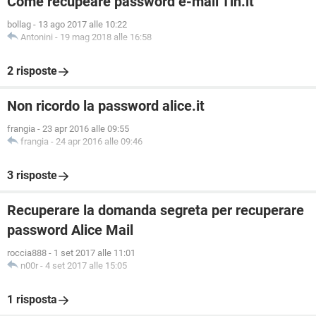
Come recupeare password e-mail Tin.it
bollag
-
13 ago 2017 alle 10:22
Antonini
-
19 mag 2018 alle 16:58
2 risposte
Non ricordo la password alice.it
frangia
-
23 apr 2016 alle 09:55
frangia
-
24 apr 2016 alle 09:46
3 risposte
Recuperare la domanda segreta per recuperare
password Alice Mail
roccia888
-
1 set 2017 alle 11:01
n00r
-
4 set 2017 alle 15:05
1 risposta