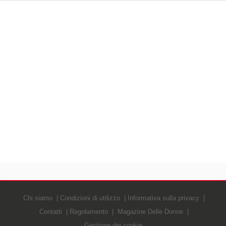
Chi siamo
Condizioni di utilizzo
Informativa sulla privacy
Contatti
Regolamento
Magazine Delle Donne
Gestione dei cookie