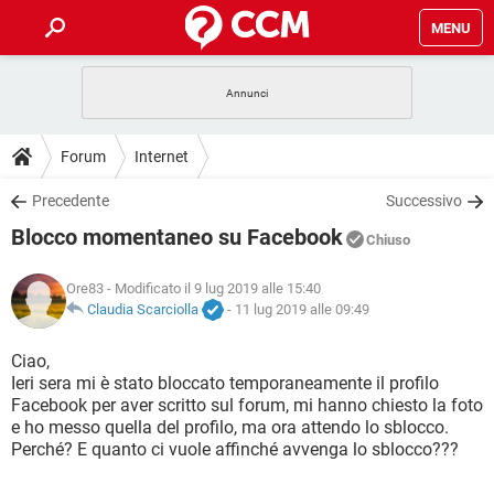
MENU
HOME
COVID-19
GAMING
GUIDE
Forum
Internet
INTRATTENIMENTO
ANDROID
COVID-19
GAMING
DOWNLOAD
Precedente
Successivo
iOS
WINDOWS 10
INTRATTENIMENTO
ANDROID
Blocco momentaneo su Facebook
INSTAGRAM
COVID-19
WHATSAPP
GAMING
Chiuso
FORUM
iOS
WINDOWS 10
TIKTOK
INTRATTENIMENTO
FACEBOOK
ANDROID
Ore83
- Modificato il 9 lug 2019 alle 15:40
INSTAGRAM
COVID-19
WHATSAPP
GAMING
GLOSSARIO
Claudia Scarciolla
-
11 lug 2019 alle 09:49
HARDWARE
iOS
WINDOWS 10
TIKTOK
INTRATTENIMENTO
FACEBOOK
ANDROID
INSTAGRAM
COVID-19
WHATSAPP
GAMING
Ciao,
HARDWARE
iOS
WINDOWS 10
Ieri sera mi è stato bloccato temporaneamente il profilo
TIKTOK
INTRATTENIMENTO
FACEBOOK
ANDROID
Facebook per aver scritto sul forum, mi hanno chiesto la foto
INSTAGRAM
WHATSAPP
e ho messo quella del profilo, ma ora attendo lo sblocco.
HARDWARE
iOS
WINDOWS 10
TIKTOK
FACEBOOK
Perché? E quanto ci vuole affinché avvenga lo sblocco???
INSTAGRAM
WHATSAPP
HARDWARE