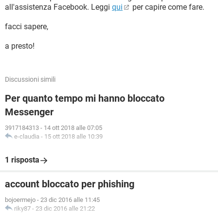
all'assistenza Facebook. Leggi
qui
per capire come fare.
facci sapere,
a presto!
Discussioni simili
Per quanto tempo mi hanno bloccato
Messenger
3917184313
-
14 ott 2018 alle 07:05
e-claudia
-
15 ott 2018 alle 10:39
1 risposta
account bloccato per phishing
bojoermejo
-
23 dic 2016 alle 11:45
riky87
-
23 dic 2016 alle 21:22