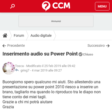
MENU
HOME
COVID-19
GAMING
GUIDE
Forum
Audio digitale
INTRATTENIMENTO
ANDROID
COVID-19
GAMING
DOWNLOAD
Precedente
Successivo
iOS
WINDOWS 10
INTRATTENIMENTO
ANDROID
Inserimento audio su Power Point
INSTAGRAM
COVID-19
WHATSAPP
GAMING
Chiuso
FORUM
iOS
WINDOWS 10
TIKTOK
INTRATTENIMENTO
FACEBOOK
ANDROID
Tosca
- Modificato il 25 feb 2019 alle 09:42
INSTAGRAM
COVID-19
WHATSAPP
GAMING
GLOSSARIO
gring7 -
4 mar 2019 alle 09:27
HARDWARE
iOS
WINDOWS 10
TIKTOK
INTRATTENIMENTO
FACEBOOK
ANDROID
INSTAGRAM
COVID-19
WHATSAPP
GAMING
Buongiorno spero qualcuno mi aiuti. Sto allestendo una
HARDWARE
iOS
WINDOWS 10
presentazione su power point 2010 riesco a inserire un
TIKTOK
INTRATTENIMENTO
FACEBOOK
ANDROID
brano, tagliarlo ma quando lo riproduco tra le diapo non
INSTAGRAM
WHATSAPP
tiene conto dei miei tagli.
HARDWARE
iOS
WINDOWS 10
TIKTOK
FACEBOOK
Grazie a chi mi potrà aiutare
INSTAGRAM
WHATSAPP
Grazia
HARDWARE