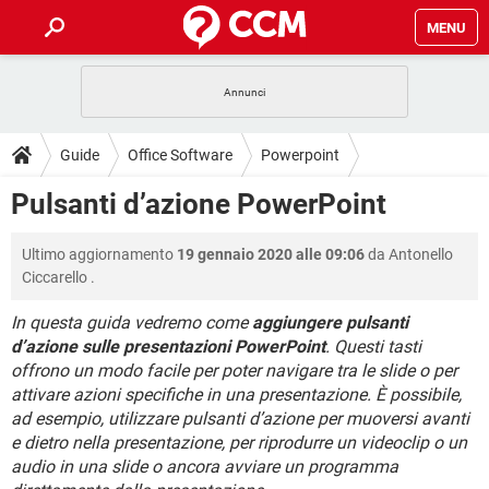
MENU
HOME
COVID-19
GAMING
GUIDE
Guide
Office Software
Powerpoint
INTRATTENIMENTO
ANDROID
COVID-19
GAMING
DOWNLOAD
Pulsanti d’azione PowerPoint
iOS
WINDOWS 10
INTRATTENIMENTO
ANDROID
INSTAGRAM
COVID-19
WHATSAPP
GAMING
FORUM
Ultimo aggiornamento
19 gennaio 2020 alle 09:06
da
Antonello
iOS
WINDOWS 10
TIKTOK
INTRATTENIMENTO
FACEBOOK
ANDROID
Ciccarello
.
INSTAGRAM
COVID-19
WHATSAPP
GAMING
GLOSSARIO
HARDWARE
iOS
WINDOWS 10
In questa guida vedremo come
aggiungere pulsanti
TIKTOK
INTRATTENIMENTO
FACEBOOK
ANDROID
d’azione sulle presentazioni PowerPoint
. Questi tasti
INSTAGRAM
COVID-19
WHATSAPP
GAMING
HARDWARE
iOS
WINDOWS 10
offrono un modo facile per poter navigare tra le slide o per
TIKTOK
INTRATTENIMENTO
FACEBOOK
ANDROID
attivare azioni specifiche in una presentazione. È possibile,
INSTAGRAM
WHATSAPP
ad esempio, utilizzare pulsanti d’azione per muoversi avanti
HARDWARE
iOS
WINDOWS 10
e dietro nella presentazione, per riprodurre un videoclip o un
TIKTOK
FACEBOOK
INSTAGRAM
WHATSAPP
audio in una slide o ancora avviare un programma
HARDWARE