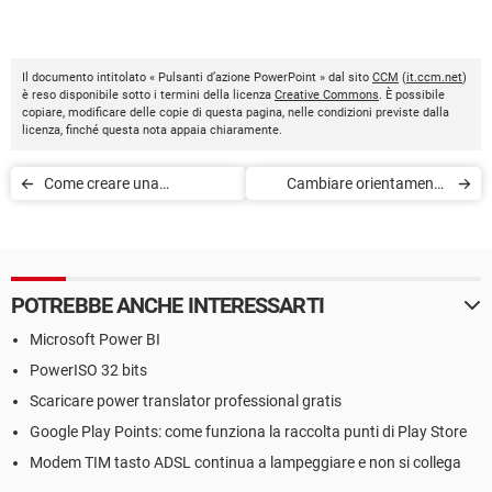
Il documento intitolato « Pulsanti d’azione PowerPoint » dal sito
CCM
(
it.ccm.net
)
è reso disponibile sotto i termini della licenza
Creative Commons
. È possibile
copiare, modificare delle copie di questa pagina, nelle condizioni previste dalla
licenza, finché questa nota appaia chiaramente.
Come creare una
Cambiare orientamento
diapositiva sommario su
diapositiva PowerPoint in
PowerPoint
verticale
POTREBBE ANCHE INTERESSARTI
Microsoft Power BI
PowerISO 32 bits
Scaricare power translator professional gratis
Google Play Points: come funziona la raccolta punti di Play Store
Modem TIM tasto ADSL continua a lampeggiare e non si collega