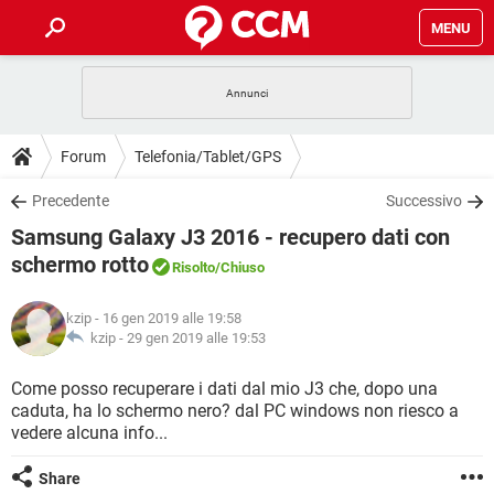
MENU
HOME
COVID-19
GAMING
GUIDE
Forum
Telefonia/Tablet/GPS
INTRATTENIMENTO
ANDROID
COVID-19
GAMING
DOWNLOAD
Precedente
Successivo
iOS
WINDOWS 10
INTRATTENIMENTO
ANDROID
Samsung Galaxy J3 2016 - recupero dati con
INSTAGRAM
COVID-19
WHATSAPP
GAMING
FORUM
iOS
WINDOWS 10
schermo rotto
Risolto
/Chiuso
TIKTOK
INTRATTENIMENTO
FACEBOOK
ANDROID
INSTAGRAM
COVID-19
WHATSAPP
GAMING
GLOSSARIO
HARDWARE
iOS
WINDOWS 10
kzip
- 16 gen 2019 alle 19:58
TIKTOK
INTRATTENIMENTO
FACEBOOK
ANDROID
kzip -
29 gen 2019 alle 19:53
INSTAGRAM
COVID-19
WHATSAPP
GAMING
HARDWARE
iOS
WINDOWS 10
Come posso recuperare i dati dal mio J3 che, dopo una
TIKTOK
INTRATTENIMENTO
FACEBOOK
ANDROID
INSTAGRAM
WHATSAPP
caduta, ha lo schermo nero? dal PC windows non riesco a
HARDWARE
iOS
WINDOWS 10
vedere alcuna info...
TIKTOK
FACEBOOK
INSTAGRAM
WHATSAPP
Share
HARDWARE