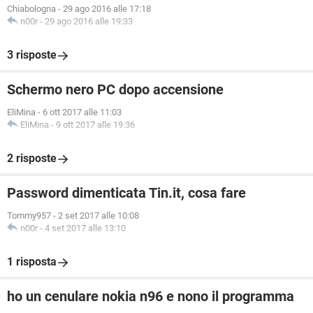
Chiabologna
-
29 ago 2016 alle 17:18
n00r
-
29 ago 2016 alle 19:33
3 risposte
Schermo nero PC dopo accensione
EliMina
-
6 ott 2017 alle 11:03
EliMina
-
9 ott 2017 alle 19:36
2 risposte
Password dimenticata Tin.it, cosa fare
Tommy957
-
2 set 2017 alle 10:08
n00r
-
4 set 2017 alle 13:10
1 risposta
ho un cenulare nokia n96 e nono il programma