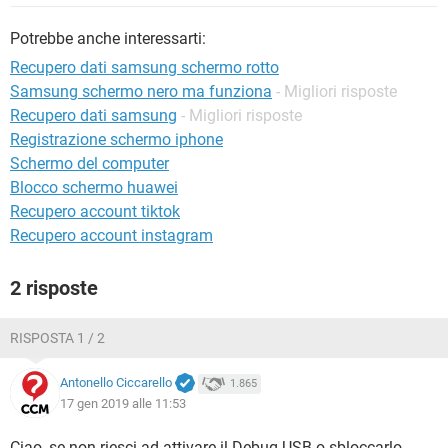
TIKTOK
FACEBOOK
Potrebbe anche interessarti:
HARDWARE
Recupero dati samsung schermo rotto
Samsung schermo nero ma funziona
- Migliori risposte
Recupero dati samsung
- Migliori risposte
Registrazione schermo iphone
Schermo del computer
Blocco schermo huawei
Recupero account tiktok
Recupero account instagram
2 risposte
RISPOSTA 1 / 2
Antonello Ciccarello
1.865
17 gen 2019 alle 11:53
Ciao, se non riesci ad attivare il Debug USB o sbloccarlo,