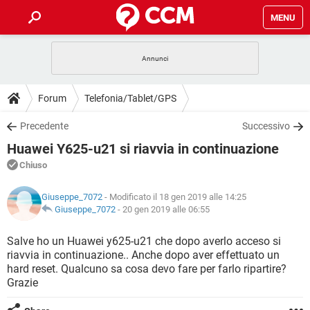
MENU
HOME
COVID-19
GAMING
GUIDE
Forum
Telefonia/Tablet/GPS
INTRATTENIMENTO
ANDROID
COVID-19
GAMING
DOWNLOAD
Precedente
Successivo
iOS
WINDOWS 10
INTRATTENIMENTO
ANDROID
Huawei Y625-u21 si riavvia in continuazione
INSTAGRAM
COVID-19
WHATSAPP
GAMING
FORUM
iOS
WINDOWS 10
Chiuso
TIKTOK
INTRATTENIMENTO
FACEBOOK
ANDROID
INSTAGRAM
COVID-19
WHATSAPP
GAMING
GLOSSARIO
HARDWARE
iOS
Giuseppe_7072
- Modificato il 18 gen 2019 alle 14:25
WINDOWS 10
TIKTOK
INTRATTENIMENTO
FACEBOOK
ANDROID
Giuseppe_7072
-
20 gen 2019 alle 06:55
INSTAGRAM
COVID-19
WHATSAPP
GAMING
HARDWARE
iOS
WINDOWS 10
Salve ho un Huawei y625-u21 che dopo averlo acceso si
TIKTOK
INTRATTENIMENTO
FACEBOOK
ANDROID
riavvia in continuazione.. Anche dopo aver effettuato un
INSTAGRAM
WHATSAPP
hard reset. Qualcuno sa cosa devo fare per farlo ripartire?
HARDWARE
iOS
WINDOWS 10
TIKTOK
FACEBOOK
Grazie
INSTAGRAM
WHATSAPP
HARDWARE