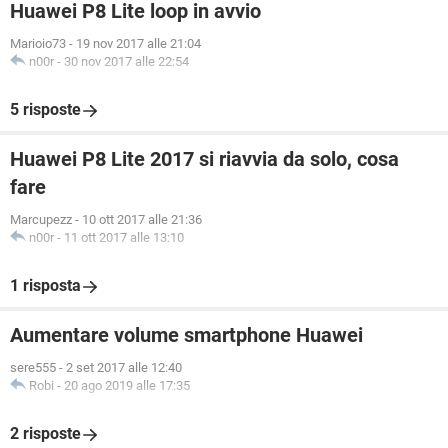
Huawei P8 Lite loop in avvio
Marioio73
-
19 nov 2017 alle 21:04
n00r
-
30 nov 2017 alle 22:54
5 risposte
Huawei P8 Lite 2017 si riavvia da solo, cosa
fare
Marcupezz
-
10 ott 2017 alle 21:36
n00r
-
11 ott 2017 alle 13:10
1 risposta
Aumentare volume smartphone Huawei
sere555
-
2 set 2017 alle 12:40
Robi
-
20 ago 2019 alle 17:35
2 risposte