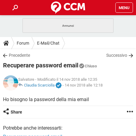
MENU
HOME
COVID-19
GAMING
GUIDE
Forum
E-Mail/Chat
INTRATTENIMENTO
ANDROID
COVID-19
GAMING
DOWNLOAD
Precedente
Successivo
iOS
WINDOWS 10
INTRATTENIMENTO
ANDROID
Recuperare password email
INSTAGRAM
COVID-19
WHATSAPP
GAMING
Chiuso
FORUM
iOS
WINDOWS 10
TIKTOK
INTRATTENIMENTO
FACEBOOK
ANDROID
Salvatore
- Modificato il 14 nov 2018 alle 12:35
INSTAGRAM
COVID-19
WHATSAPP
GAMING
GLOSSARIO
Claudia Scarciolla
-
14 nov 2018 alle 12:18
HARDWARE
iOS
WINDOWS 10
TIKTOK
INTRATTENIMENTO
FACEBOOK
ANDROID
INSTAGRAM
COVID-19
WHATSAPP
GAMING
Ho bisogno la password della mia email
HARDWARE
iOS
WINDOWS 10
TIKTOK
INTRATTENIMENTO
FACEBOOK
ANDROID
Share
INSTAGRAM
WHATSAPP
HARDWARE
iOS
WINDOWS 10
TIKTOK
FACEBOOK
Potrebbe anche interessarti:
INSTAGRAM
WHATSAPP
HARDWARE