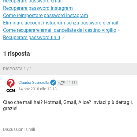
Recuperare password email
TIKTOK
FACEBOOK
Recuperare password instagram
HARDWARE
Come reimpostare password Instagram
Eliminare account instagram senza password e email
Come recuperare email cancellate dal cestino virgilio
✓
Recuperare password tin.it
✓
1 risposta
RISPOSTA 1 / 1
Claudia Scarciolla
11.181
14 nov 2018 alle 12:18
Ciao che mail hai? Hotmail, Gmail, Alice? Inviaci più dettagli,
grazie!
Discussioni simili