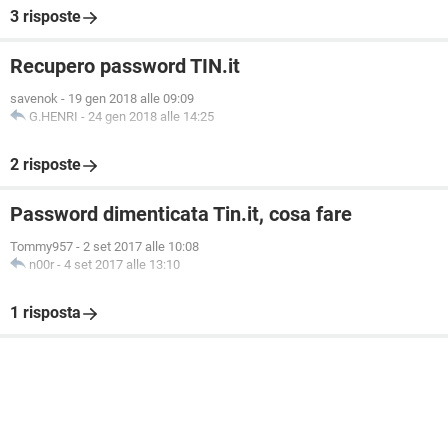
3 risposte
Recupero password TIN.it
savenok
-
19 gen 2018 alle 09:09
G.HENRI
-
24 gen 2018 alle 14:25
2 risposte
Password dimenticata Tin.it, cosa fare
Tommy957
-
2 set 2017 alle 10:08
n00r
-
4 set 2017 alle 13:10
1 risposta