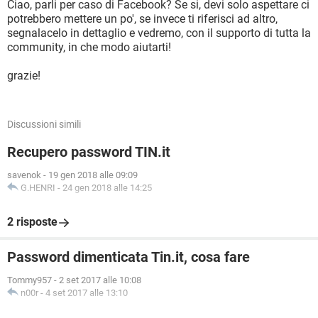
Ciao, parli per caso di Facebook? Se si, devi solo aspettare ci
potrebbero mettere un po', se invece ti riferisci ad altro,
segnalacelo in dettaglio e vedremo, con il supporto di tutta la
community, in che modo aiutarti!
grazie!
Discussioni simili
Recupero password TIN.it
savenok
-
19 gen 2018 alle 09:09
G.HENRI
-
24 gen 2018 alle 14:25
2 risposte
Password dimenticata Tin.it, cosa fare
Tommy957
-
2 set 2017 alle 10:08
n00r
-
4 set 2017 alle 13:10