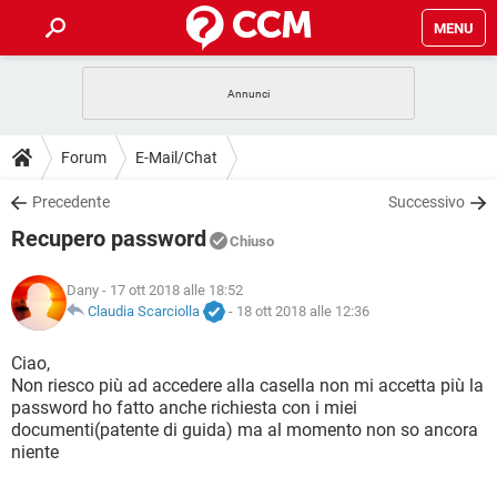
MENU
HOME
COVID-19
GAMING
GUIDE
Forum
E-Mail/Chat
INTRATTENIMENTO
ANDROID
COVID-19
GAMING
DOWNLOAD
Precedente
Successivo
iOS
WINDOWS 10
INTRATTENIMENTO
ANDROID
Recupero password
INSTAGRAM
COVID-19
WHATSAPP
GAMING
Chiuso
FORUM
iOS
WINDOWS 10
TIKTOK
INTRATTENIMENTO
FACEBOOK
ANDROID
Dany
- 17 ott 2018 alle 18:52
INSTAGRAM
COVID-19
WHATSAPP
GAMING
GLOSSARIO
Claudia Scarciolla
-
18 ott 2018 alle 12:36
HARDWARE
iOS
WINDOWS 10
TIKTOK
INTRATTENIMENTO
FACEBOOK
ANDROID
INSTAGRAM
COVID-19
WHATSAPP
GAMING
Ciao,
HARDWARE
iOS
WINDOWS 10
Non riesco più ad accedere alla casella non mi accetta più la
TIKTOK
INTRATTENIMENTO
FACEBOOK
ANDROID
password ho fatto anche richiesta con i miei
INSTAGRAM
WHATSAPP
documenti(patente di guida) ma al momento non so ancora
HARDWARE
iOS
WINDOWS 10
TIKTOK
FACEBOOK
niente
INSTAGRAM
WHATSAPP
HARDWARE