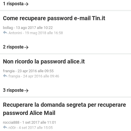
1 risposta
Come recupeare password e-mail Tin.it
bollag
-
13 ago 2017 alle 10:22
Antonini
-
19 mag 2018 alle 16:58
2 risposte
Non ricordo la password alice.it
frangia
-
23 apr 2016 alle 09:55
frangia
-
24 apr 2016 alle 09:46
3 risposte
Recuperare la domanda segreta per recuperare
password Alice Mail
roccia888
-
1 set 2017 alle 11:01
n00r
-
4 set 2017 alle 15:05