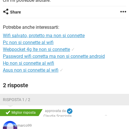
chi mi potrebbe aiutare.
TIKTOK
FACEBOOK
HARDWARE
Share
Potrebbe anche interessarti:
Wifi salvato, protetto ma non si connette
Pc non si connette al wifi
Webpocket 4g lte non si connette
✓
Password wifi corretta ma non si connette android
Hp non si connette al wifi
Asus non si connette al wifi
✓
2 risposte
RISPOSTA 1 / 2
approvata da
Miglior risposta
Claudia Scarciolla
marco99