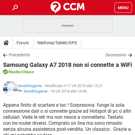
MENU
HOME
COVID-19
GAMING
GUIDE
Forum
Telefonia/Tablet/GPS
INTRATTENIMENTO
ANDROID
COVID-19
GAMING
DOWNLOAD
Precedente
Successivo
iOS
WINDOWS 10
INTRATTENIMENTO
ANDROID
Samsung Galaxy A7 2018 non si connette a WiFi
INSTAGRAM
COVID-19
WHATSAPP
GAMING
FORUM
iOS
WINDOWS 10
Risolto
/Chiuso
TIKTOK
INTRATTENIMENTO
FACEBOOK
ANDROID
INSTAGRAM
COVID-19
WHATSAPP
GAMING
GLOSSARIO
HARDWARE
iOS
ilovethisgame
- Modificato il 17 ott 2018 alle 13:21
WINDOWS 10
TIKTOK
INTRATTENIMENTO
FACEBOOK
ANDROID
ilovethisgame
-
18 ott 2018 alle 16:06
INSTAGRAM
COVID-19
WHATSAPP
GAMING
HARDWARE
iOS
WINDOWS 10
Appena finito di scartare e tac ! Sorpresona: funge la sola
TIKTOK
INTRATTENIMENTO
FACEBOOK
ANDROID
connessione dati o si connette grazie ad Hotspot di pc o altri
INSTAGRAM
WHATSAPP
cellulari. Vede le reti ma non riesce a connettersi. Testato
HARDWARE
iOS
WINDOWS 10
TIKTOK
FACEBOOK
con tre router diversi. Comprato on line ma sono rimasto
INSTAGRAM
WHATSAPP
senza alcuna assistenza post-vendita. Un classico . Grazie a
HARDWARE