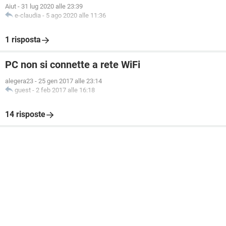
Aiut
-
31 lug 2020 alle 23:39
e-claudia
-
5 ago 2020 alle 11:36
1 risposta
PC non si connette a rete WiFi
alegera23
-
25 gen 2017 alle 23:14
guest
-
2 feb 2017 alle 16:18
14 risposte