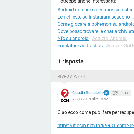
Potrebbe anche interessarti:
Android non posso entrare su Insta
Le richieste su instagram scadono
-
Come giocare a pokemon su androi
Dove posso trovare le chat archivia
Nfc su android
-
Astuzie -Android
Emulatore android pc
-
Astuzie -Sof
1 risposta
RISPOSTA 1 / 1
Claudia Scarciolla
11.181
7 ago 2018 alle 16:52
Ciao ecco come puoi fare per recupe
https://it.ccm.net/faq/9931-come-r