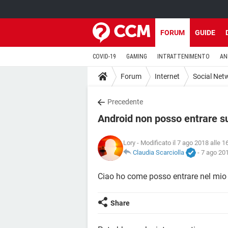
FORUM
GUIDE
COVID-19
GAMING
INTRATTENIMENTO
AN
Forum
Internet
Social Net
Precedente
Android non posso entrare s
Lory
- Modificato il 7 ago 2018 alle 1
Claudia Scarciolla
-
7 ago 201
Ciao ho come posso entrare nel mio 
Share