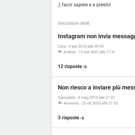
;) facci sapere e a presto!
Discussioni simili
Instagram non invia messagg
Zara
-
4 apr 2018 alle 09:53
Andrea
-
15 set 2022 alle 17:51
12 risposte
Non riesco a inviare più mes
Samueleb
-
6 mag 2019 alle 21:01
Anonimo
-
25 ott 2020 alle 21:53
3 risposte