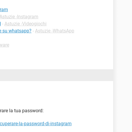
gram
Astuzie -Instagram
d
-
Astuzie -Videogiochi
te su whatsapp?
-
Astuzie -WhatsApp
tware
rare la tua password:
ecuperare-la-password-di-instagram