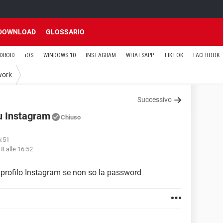
DOWNLOAD
GLOSSARIO
DROID
iOS
WINDOWS 10
INSTAGRAM
WHATSAPP
TIKTOK
FACEBOOK
work
Successivo
u Instagram
Chiuso
6:51
8 alle 16:52
profilo Instagram se non so la password