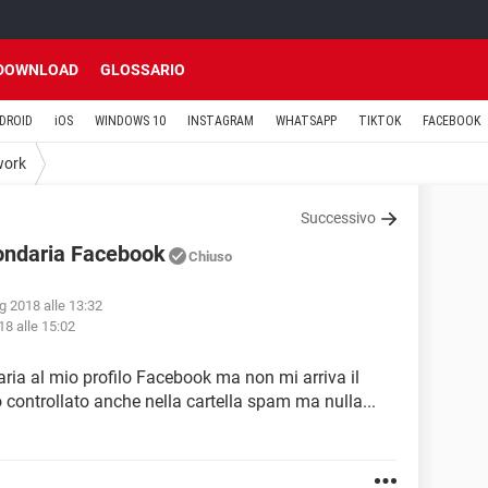
DOWNLOAD
GLOSSARIO
DROID
iOS
WINDOWS 10
INSTAGRAM
WHATSAPP
TIKTOK
FACEBOOK
work
Successivo
ondaria Facebook
Chiuso
ug 2018 alle 13:32
18 alle 15:02
ria al mio profilo Facebook ma non mi arriva il
 controllato anche nella cartella spam ma nulla...