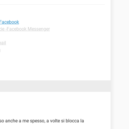
 Facebook
zie -Facebook Messenger
ail
m
sso anche a me spesso, a volte si blocca la