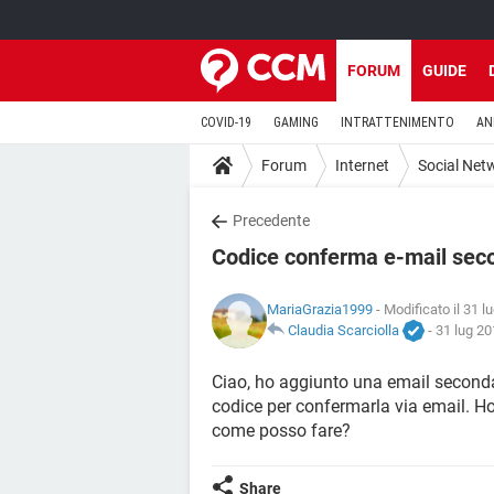
FORUM
GUIDE
COVID-19
GAMING
INTRATTENIMENTO
AN
Forum
Internet
Social Net
Precedente
Codice conferma e-mail sec
MariaGrazia1999
- Modificato il 31 l
Claudia Scarciolla
-
31 lug 20
Ciao, ho aggiunto una email seconda
codice per confermarla via email. Ho
come posso fare?
Share