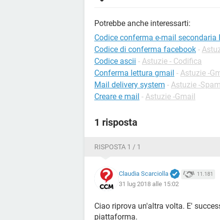
Potrebbe anche interessarti:
Codice conferma e-mail secondaria
Codice di conferma facebook
-
Astu
Codice ascii
-
Astuzie - Codifica
Conferma lettura gmail
-
Astuzie -Gm
Mail delivery system
-
Astuzie -Spa
Creare e mail
-
Astuzie -Gmail
1 risposta
RISPOSTA 1 / 1
Claudia Scarciolla
11.181
31 lug 2018 alle 15:02
Ciao riprova un'altra volta. E' succe
piattaforma.