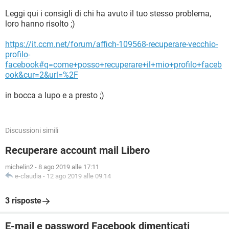
Leggi qui i consigli di chi ha avuto il tuo stesso problema,
loro hanno risolto ;)
https://it.ccm.net/forum/affich-109568-recuperare-vecchio-
profilo-
facebook#q=come+posso+recuperare+il+mio+profilo+faceb
ook&cur=2&url=%2F
in bocca a lupo e a presto ;)
Discussioni simili
Recuperare account mail Libero
michelin2
-
8 ago 2019 alle 17:11
e-claudia
-
12 ago 2019 alle 09:14
3 risposte
E-mail e password Facebook dimenticati