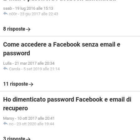
saab
-
19 lug 2016 alle 15:13
n00r
-
23 giu 2017 alle 22:43
8 risposte
Come accedere a Facebook senza email e
password
Lulla
-
21 mar 2017 alle 20:34
Carola
-
5 set 2019 alle 21:14
11 risposte
Ho dimenticato password Facebook e email di
recupero
Marsy
-
10 ott 2017 alle 20:41
no
-
23 ott 2020 alle 19:44
3 risposte