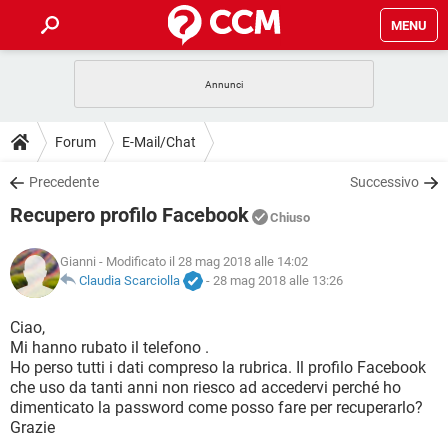
MENU
HOME
COVID-19
GAMING
GUIDE
Forum
E-Mail/Chat
INTRATTENIMENTO
ANDROID
COVID-19
GAMING
DOWNLOAD
Precedente
Successivo
iOS
WINDOWS 10
INTRATTENIMENTO
ANDROID
Recupero profilo Facebook
INSTAGRAM
COVID-19
WHATSAPP
GAMING
Chiuso
FORUM
iOS
WINDOWS 10
TIKTOK
INTRATTENIMENTO
FACEBOOK
ANDROID
Gianni
- Modificato il 28 mag 2018 alle 14:02
INSTAGRAM
COVID-19
WHATSAPP
GAMING
GLOSSARIO
Claudia Scarciolla
-
28 mag 2018 alle 13:26
HARDWARE
iOS
WINDOWS 10
TIKTOK
INTRATTENIMENTO
FACEBOOK
ANDROID
INSTAGRAM
COVID-19
WHATSAPP
GAMING
Ciao,
HARDWARE
iOS
WINDOWS 10
Mi hanno rubato il telefono .
TIKTOK
INTRATTENIMENTO
FACEBOOK
ANDROID
Ho perso tutti i dati compreso la rubrica. Il profilo Facebook
INSTAGRAM
WHATSAPP
che uso da tanti anni non riesco ad accedervi perché ho
HARDWARE
iOS
WINDOWS 10
TIKTOK
FACEBOOK
dimenticato la password come posso fare per recuperarlo?
INSTAGRAM
WHATSAPP
Grazie
HARDWARE