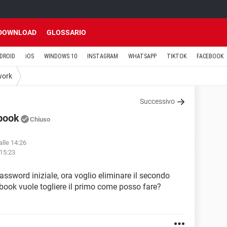
DOWNLOAD
GLOSSARIO
DROID
iOS
WINDOWS 10
INSTAGRAM
WHATSAPP
TIKTOK
FACEBOOK
work
Successivo
ebook
Chiuso
alle 14:26
 15:23
password iniziale, ora voglio eliminare il secondo
book vuole togliere il primo come posso fare?