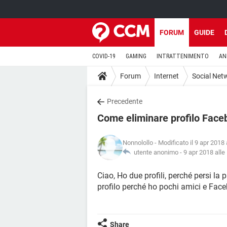
FORUM
GUIDE
COVID-19
GAMING
INTRATTENIMENTO
AN
Forum
Internet
Social Net
Precedente
Come eliminare profilo Fac
Nonnolollo
- Modificato il 9 apr 2018 
utente anonimo -
9 apr 2018 alle
Ciao, Ho due profili, perché persi la 
profilo perché ho pochi amici e Face
Share