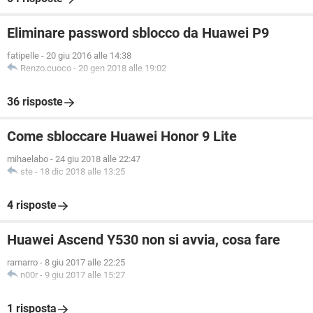
Eliminare password sblocco da Huawei P9
fatipelle
-
20 giu 2016 alle 14:38
Renzo.cuoco
-
20 gen 2018 alle 19:02
36 risposte
Come sbloccare Huawei Honor 9 Lite
mihaelabo
-
24 giu 2018 alle 22:47
ste
-
18 dic 2018 alle 13:25
4 risposte
Huawei Ascend Y530 non si avvia, cosa fare
ramarro
-
8 giu 2017 alle 22:25
n00r
-
9 giu 2017 alle 15:27
1 risposta