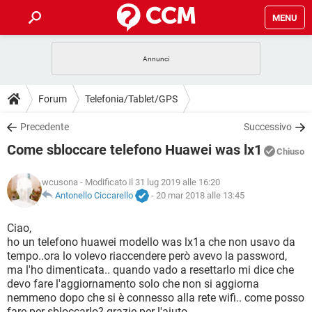
MENU
HOME
COVID-19
GAMING
GUIDE
Forum
Telefonia/Tablet/GPS
INTRATTENIMENTO
ANDROID
COVID-19
GAMING
DOWNLOAD
Precedente
Successivo
iOS
WINDOWS 10
INTRATTENIMENTO
ANDROID
Come sbloccare telefono Huawei was lx1
INSTAGRAM
COVID-19
WHATSAPP
GAMING
Chiuso
FORUM
iOS
WINDOWS 10
TIKTOK
INTRATTENIMENTO
FACEBOOK
ANDROID
wcusona
- Modificato il 31 lug 2019 alle 16:20
INSTAGRAM
COVID-19
WHATSAPP
GAMING
GLOSSARIO
Antonello Ciccarello
-
20 mar 2018 alle 13:45
HARDWARE
iOS
WINDOWS 10
TIKTOK
INTRATTENIMENTO
FACEBOOK
ANDROID
INSTAGRAM
COVID-19
WHATSAPP
GAMING
Ciao,
HARDWARE
iOS
WINDOWS 10
ho un telefono huawei modello was lx1a che non usavo da
TIKTOK
INTRATTENIMENTO
FACEBOOK
ANDROID
tempo..ora lo volevo riaccendere però avevo la password,
INSTAGRAM
WHATSAPP
ma l'ho dimenticata.. quando vado a resettarlo mi dice che
HARDWARE
iOS
WINDOWS 10
TIKTOK
FACEBOOK
devo fare l'aggiornamento solo che non si aggiorna
INSTAGRAM
WHATSAPP
nemmeno dopo che si è connesso alla rete wifi.. come posso
HARDWARE
fare per sbloccarlo? grazie per l'aiuto.