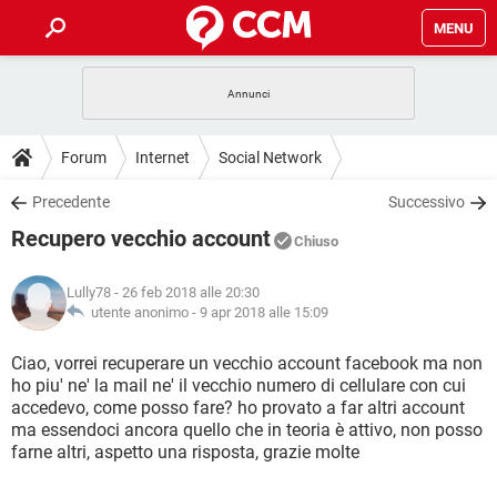
MENU
HOME
COVID-19
GAMING
GUIDE
Forum
Internet
Social Network
INTRATTENIMENTO
ANDROID
COVID-19
GAMING
DOWNLOAD
Precedente
Successivo
iOS
WINDOWS 10
INTRATTENIMENTO
ANDROID
Recupero vecchio account
INSTAGRAM
COVID-19
WHATSAPP
GAMING
Chiuso
FORUM
iOS
WINDOWS 10
TIKTOK
INTRATTENIMENTO
FACEBOOK
ANDROID
Lully78
- 26 feb 2018 alle 20:30
INSTAGRAM
COVID-19
WHATSAPP
GAMING
GLOSSARIO
utente anonimo -
9 apr 2018 alle 15:09
HARDWARE
iOS
WINDOWS 10
TIKTOK
INTRATTENIMENTO
FACEBOOK
ANDROID
INSTAGRAM
COVID-19
WHATSAPP
GAMING
Ciao, vorrei recuperare un vecchio account facebook ma non
HARDWARE
iOS
WINDOWS 10
ho piu' ne' la mail ne' il vecchio numero di cellulare con cui
TIKTOK
INTRATTENIMENTO
FACEBOOK
ANDROID
accedevo, come posso fare? ho provato a far altri account
INSTAGRAM
WHATSAPP
ma essendoci ancora quello che in teoria è attivo, non posso
HARDWARE
iOS
WINDOWS 10
TIKTOK
FACEBOOK
farne altri, aspetto una risposta, grazie molte
INSTAGRAM
WHATSAPP
HARDWARE