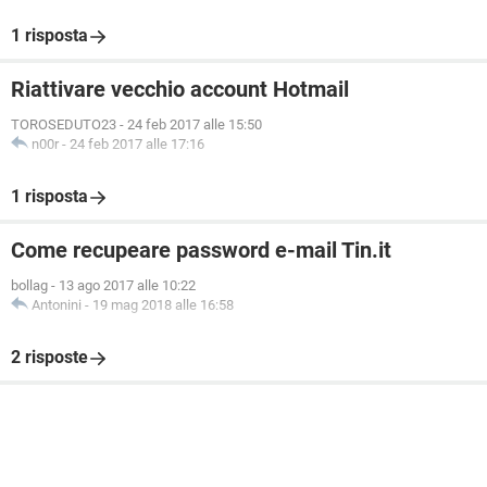
1 risposta
Riattivare vecchio account Hotmail
TOROSEDUTO23
-
24 feb 2017 alle 15:50
n00r
-
24 feb 2017 alle 17:16
1 risposta
Come recupeare password e-mail Tin.it
bollag
-
13 ago 2017 alle 10:22
Antonini
-
19 mag 2018 alle 16:58
2 risposte