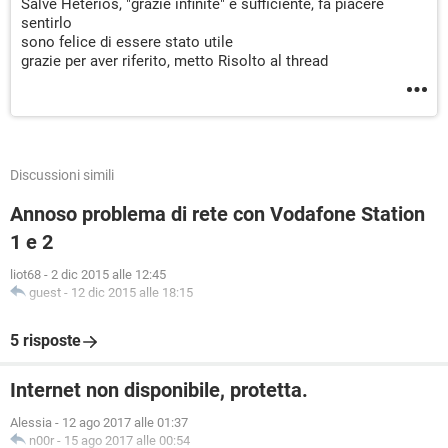
Salve Heterios, "grazie infinite" è sufficiente, fa piacere
sentirlo
sono felice di essere stato utile
grazie per aver riferito, metto Risolto al thread
Discussioni simili
Annoso problema di rete con Vodafone Station
1 e 2
liot68
-
2 dic 2015 alle 12:45
guest
-
12 dic 2015 alle 18:15
5 risposte
Internet non disponibile, protetta.
Alessia
-
12 ago 2017 alle 01:37
n00r
-
15 ago 2017 alle 00:54