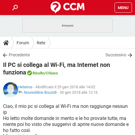
MENU
HOME
COVID-19
GAMING
GUIDE
Forum
Rete
INTRATTENIMENTO
ANDROID
COVID-19
GAMING
DOWNLOAD
Precedente
Successivo
iOS
WINDOWS 10
INTRATTENIMENTO
ANDROID
Il PC si collega al Wi-Fi, ma Internet non
INSTAGRAM
COVID-19
WHATSAPP
GAMING
FORUM
iOS
WINDOWS 10
funziona
Risolto
/Chiuso
TIKTOK
INTRATTENIMENTO
FACEBOOK
ANDROID
INSTAGRAM
COVID-19
WHATSAPP
GAMING
GLOSSARIO
HARDWARE
iOS
WINDOWS 10
Heteiros
- Modificato il 29 gen 2018 alle 14:02
TIKTOK
INTRATTENIMENTO
FACEBOOK
ANDROID
Noureddine Bouzidi
-
30 gen 2018 alle 12:16
INSTAGRAM
COVID-19
WHATSAPP
GAMING
HARDWARE
iOS
WINDOWS 10
Ciao, il mio pc si collega al Wi-Fi ma non raggiunge nessun
TIKTOK
INTRATTENIMENTO
FACEBOOK
ANDROID
INSTAGRAM
WHATSAPP
ip
HARDWARE
iOS
WINDOWS 10
Ho letto molte domande in merito e le ho provate tutte, ma
TIKTOK
FACEBOOK
niente poi ho visto che suggerivi di aprire nuove domande e
INSTAGRAM
WHATSAPP
ho fatto così.
HARDWARE