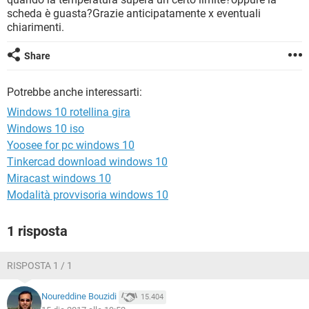
TIKTOK
FACEBOOK
scheda è guasta?Grazie anticipatamente x eventuali
chiarimenti.
HARDWARE
Share
Potrebbe anche interessarti:
Windows 10 rotellina gira
Windows 10 iso
Yoosee for pc windows 10
Tinkercad download windows 10
Miracast windows 10
Modalità provvisoria windows 10
1 risposta
RISPOSTA 1 / 1
Noureddine Bouzidi
15.404