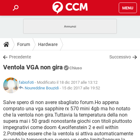
MENU
HOME
COVID-19
GAMING
GUIDE
Forum
Hardware
INTRATTENIMENTO
ANDROID
COVID-19
GAMING
DOWNLOAD
Precedente
Successivo
iOS
WINDOWS 10
INTRATTENIMENTO
ANDROID
Ventola VGA non gira
INSTAGRAM
COVID-19
WHATSAPP
GAMING
Chiuso
FORUM
iOS
WINDOWS 10
TIKTOK
INTRATTENIMENTO
FACEBOOK
ANDROID
fabiofoti
- Modificato il 18 dic 2017 alle 13:12
INSTAGRAM
COVID-19
WHATSAPP
GAMING
GLOSSARIO
Noureddine Bouzidi
-
15 dic 2017 alle 19:52
HARDWARE
iOS
WINDOWS 10
TIKTOK
INTRATTENIMENTO
FACEBOOK
ANDROID
INSTAGRAM
COVID-19
WHATSAPP
GAMING
Salve spero di non avere sbagliato forum.Ho appena
HARDWARE
iOS
WINDOWS 10
comprato una vga sapphire rx 570 mini 4gb ma ho notato
TIKTOK
INTRATTENIMENTO
FACEBOOK
ANDROID
che la ventola non gira.Tuttavia la temperatura della non
INSTAGRAM
WHATSAPP
supera mai i 50 gradi nonostante giochi con titoli piuttosto
HARDWARE
iOS
WINDOWS 10
TIKTOK
FACEBOOK
impegnativi come doom 4,wolfenstein 2 e evil within
INSTAGRAM
WHATSAPP
2.Potrebbe essere che la ventola si attiva automaticamente
HARDWARE
quando la temperatura supera un certo limite?oppure la