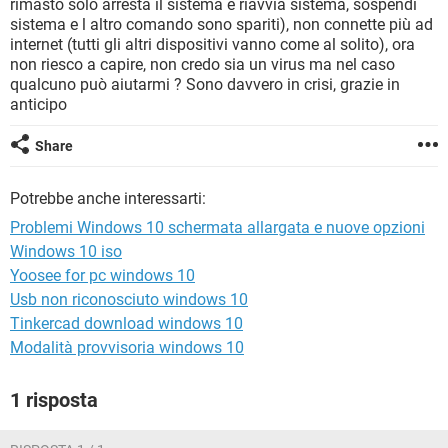
rimasto solo arresta il sistema e riavvia sistema, sospendi
TIKTOK
FACEBOOK
sistema e l altro comando sono spariti), non connette più ad
HARDWARE
internet (tutti gli altri dispositivi vanno come al solito), ora
non riesco a capire, non credo sia un virus ma nel caso
qualcuno può aiutarmi ? Sono davvero in crisi, grazie in
anticipo
Share
Potrebbe anche interessarti:
Problemi Windows 10 schermata allargata e nuove opzioni
Windows 10 iso
Yoosee for pc windows 10
Usb non riconosciuto windows 10
Tinkercad download windows 10
Modalità provvisoria windows 10
1 risposta