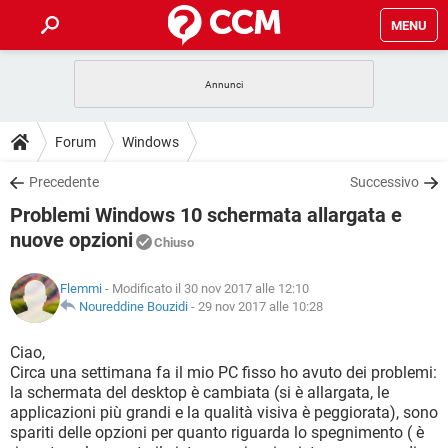
MENU
HOME
COVID-19
GAMING
GUIDE
Forum
Windows
INTRATTENIMENTO
ANDROID
COVID-19
GAMING
DOWNLOAD
Precedente
Successivo
iOS
WINDOWS 10
INTRATTENIMENTO
ANDROID
Problemi Windows 10 schermata allargata e
INSTAGRAM
COVID-19
WHATSAPP
GAMING
FORUM
iOS
WINDOWS 10
nuove opzioni
Chiuso
TIKTOK
INTRATTENIMENTO
FACEBOOK
ANDROID
INSTAGRAM
COVID-19
WHATSAPP
GAMING
GLOSSARIO
HARDWARE
iOS
WINDOWS 10
Flemmi
- Modificato il 30 nov 2017 alle 12:10
TIKTOK
INTRATTENIMENTO
FACEBOOK
ANDROID
Noureddine Bouzidi
-
29 nov 2017 alle 10:28
INSTAGRAM
COVID-19
WHATSAPP
GAMING
HARDWARE
iOS
WINDOWS 10
Ciao,
TIKTOK
INTRATTENIMENTO
FACEBOOK
ANDROID
INSTAGRAM
WHATSAPP
Circa una settimana fa il mio PC fisso ho avuto dei problemi:
HARDWARE
iOS
WINDOWS 10
la schermata del desktop è cambiata (si è allargata, le
TIKTOK
FACEBOOK
applicazioni più grandi e la qualità visiva è peggiorata), sono
INSTAGRAM
WHATSAPP
spariti delle opzioni per quanto riguarda lo spegnimento ( è
HARDWARE