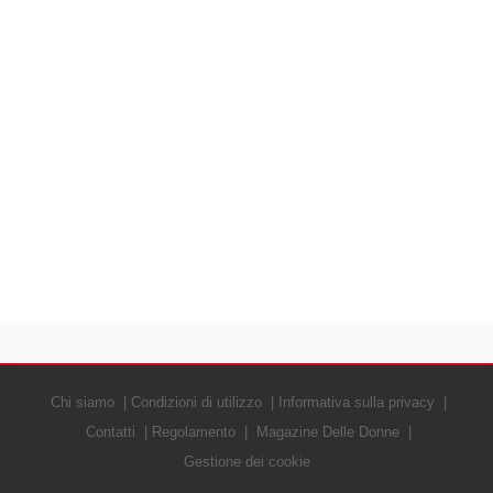
Chi siamo
Condizioni di utilizzo
Informativa sulla privacy
Contatti
Regolamento
Magazine Delle Donne
Gestione dei cookie