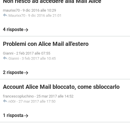
Non riesco ad accedere alla Mail Alice
maurixx70
-
9 dic 2016 alle 10:29
Maurixx70
-
9 dic 2016 alle 21:01
4 risposte
Problemi con Alice Mail all'estero
Gianni
-
2 feb 2017 alle 07:55
Gianni
-
3 feb 2017 alle 10:45
2 risposte
Account Alice Mail bloccato, come sbloccarlo
francescopluchino
-
25 mar 2017 alle 14:52
n00r
-
27 mar 2017 alle 17:50
1 risposta