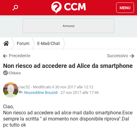
MENU
HOME
COVID-19
GAMING
GUIDE
Forum
E-Mail/Chat
INTRATTENIMENTO
ANDROID
COVID-19
GAMING
DOWNLOAD
Precedente
Successivo
iOS
WINDOWS 10
INTRATTENIMENTO
ANDROID
Non riesco ad accedere ad Alice da smartphone
INSTAGRAM
COVID-19
WHATSAPP
GAMING
FORUM
iOS
WINDOWS 10
Chiuso
TIKTOK
INTRATTENIMENTO
FACEBOOK
ANDROID
INSTAGRAM
COVID-19
WHATSAPP
GAMING
GLOSSARIO
HARDWARE
iOS
ciac52
- Modificato il 30 nov 2017 alle 12:12
WINDOWS 10
TIKTOK
INTRATTENIMENTO
FACEBOOK
ANDROID
Noureddine Bouzidi
-
27 nov 2017 alle 17:46
INSTAGRAM
COVID-19
WHATSAPP
GAMING
HARDWARE
iOS
WINDOWS 10
Ciao,
TIKTOK
INTRATTENIMENTO
FACEBOOK
ANDROID
Non riesco ad accedere ad alice mail dallo smartphone.Esce
INSTAGRAM
WHATSAPP
sempre la scritta " al momento non disponibile riprova".Dal
HARDWARE
iOS
WINDOWS 10
TIKTOK
FACEBOOK
pc tutto ok
INSTAGRAM
WHATSAPP
HARDWARE