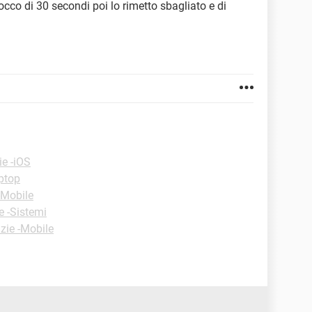
cco di 30 secondi poi lo rimetto sbagliato e di
ie -iOS
ptop
-Mobile
e -Sistemi
zie -Mobile