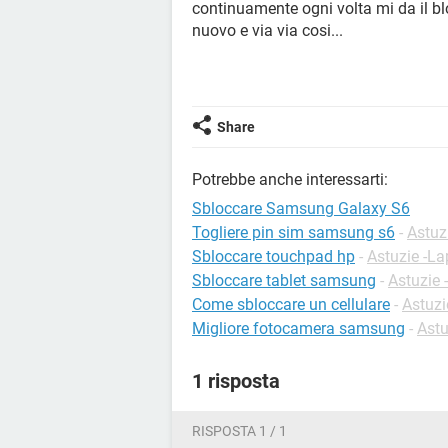
continuamente ogni volta mi da il blo
nuovo e via via cosi...
Share
Potrebbe anche interessarti:
Sbloccare Samsung Galaxy S6
Togliere pin sim samsung s6
-
Astuz
Sbloccare touchpad hp
-
Astuzie -La
Sbloccare tablet samsung
-
Astuzie 
Come sbloccare un cellulare
-
Astuzi
Migliore fotocamera samsung
-
Astu
1 risposta
RISPOSTA 1 / 1