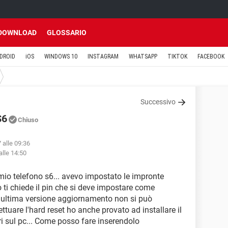
DOWNLOAD
GLOSSARIO
DROID
iOS
WINDOWS 10
INSTAGRAM
WHATSAPP
TIKTOK
FACEBOOK
Successivo
S6
Chiuso
7 alle 09:36
alle 14:50
 mio telefono s6... avevo impostato le impronte
 ti chiede il pin che si deve impostare come
6 ultima versione aggiornamento non si può
ettuare l'hard reset ho anche provato ad installare il
 sul pc... Come posso fare inserendolo