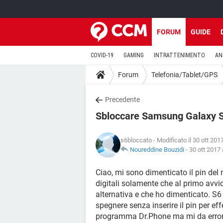
FORUM
GUIDE
COVID-19
GAMING
INTRATTENIMENTO
AN
Forum
Telefonia/Tablet/GPS
Precedente
Sbloccare Samsung Galaxy 
s6bloccato
- Modificato il 30 ott 201
Noureddine Bouzidi
-
30 ott 2017 
Ciao, mi sono dimenticato il pin del
digitali solamente che al primo avvio
alternativa e che ho dimenticato. S
spegnere senza inserire il pin per eff
programma Dr.Phone ma mi da errori