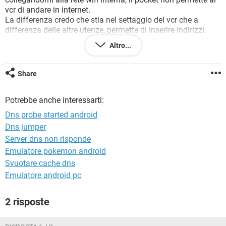
TIKTOK
FACEBOOK
vcr di andare in internet.
La differenza credo che stia nel settaggio del vcr che a
HARDWARE
differenza delle altre utenze, permette di inserire indirizzi,
dns, gatewa etc etc. Il problema è che la gestione del pocket
Altro...
avviene con il programma di 3ita che non permette una
gestione completa del dispositivo, ma solo alcune opzioni.
C'è speranza ? Considerate che sono piuttosto a digiuno di
Share
protocolli, reti e ammenicoli vari.Grazie comunque. Carlo50
Potrebbe anche interessarti:
Dns probe started android
Dns jumper
Server dns non risponde
Emulatore pokemon android
Svuotare cache dns
Emulatore android pc
2 risposte