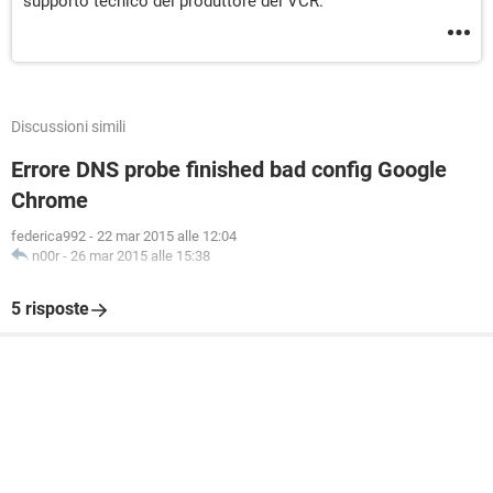
supporto tecnico del produttore del VCR.
Discussioni simili
Errore DNS probe finished bad config Google
Chrome
federica992
-
22 mar 2015 alle 12:04
n00r
-
26 mar 2015 alle 15:38
5 risposte