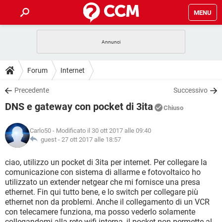
MENU
HOME
COVID-19
GAMING
GUIDE
Forum
Internet
INTRATTENIMENTO
ANDROID
COVID-19
GAMING
DOWNLOAD
Precedente
Successivo
iOS
WINDOWS 10
INTRATTENIMENTO
ANDROID
DNS e gateway con pocket di 3ita
INSTAGRAM
COVID-19
WHATSAPP
GAMING
Chiuso
FORUM
iOS
WINDOWS 10
TIKTOK
INTRATTENIMENTO
FACEBOOK
ANDROID
Carlo50
- Modificato il 30 ott 2017 alle 09:40
INSTAGRAM
COVID-19
WHATSAPP
GAMING
GLOSSARIO
guest -
27 ott 2017 alle 18:57
HARDWARE
iOS
WINDOWS 10
TIKTOK
INTRATTENIMENTO
FACEBOOK
ANDROID
INSTAGRAM
COVID-19
WHATSAPP
GAMING
ciao, utilizzo un pocket di 3ita per internet. Per collegare la
HARDWARE
iOS
WINDOWS 10
comunicazione con sistema di allarme e fotovoltaico ho
TIKTOK
INTRATTENIMENTO
FACEBOOK
ANDROID
utilizzato un extender netgear che mi fornisce una presa
INSTAGRAM
WHATSAPP
ethernet. Fin qui tutto bene, e lo switch per collegare più
HARDWARE
iOS
WINDOWS 10
TIKTOK
FACEBOOK
ethernet non da problemi. Anche il collegamento di un VCR
INSTAGRAM
WHATSAPP
con telecamere funziona, ma posso vederlo solamente
HARDWARE
collegandomi alla rete wifi interna, il pocket non permette al