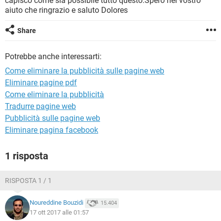
capisco come sia possibile tutto questo.Spero nel vostro
TIKTOK
FACEBOOK
aiuto che ringrazio e saluto Dolores
HARDWARE
Share
Potrebbe anche interessarti:
Come eliminare la pubblicità sulle pagine web
Eliminare pagine pdf
Come eliminare la pubblicità
Tradurre pagine web
Pubblicità sulle pagine web
Eliminare pagina facebook
1 risposta
RISPOSTA 1 / 1
Noureddine Bouzidi
15.404
17 ott 2017 alle 01:57