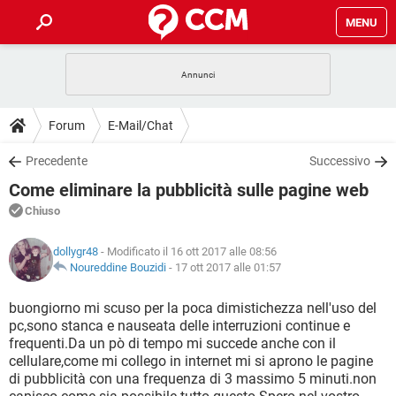
MENU
HOME
COVID-19
GAMING
GUIDE
Forum
E-Mail/Chat
INTRATTENIMENTO
ANDROID
COVID-19
GAMING
DOWNLOAD
Precedente
Successivo
iOS
WINDOWS 10
INTRATTENIMENTO
ANDROID
Come eliminare la pubblicità sulle pagine web
INSTAGRAM
COVID-19
WHATSAPP
GAMING
FORUM
iOS
WINDOWS 10
Chiuso
TIKTOK
INTRATTENIMENTO
FACEBOOK
ANDROID
INSTAGRAM
COVID-19
WHATSAPP
GAMING
GLOSSARIO
HARDWARE
iOS
dollygr48
- Modificato il 16 ott 2017 alle 08:56
WINDOWS 10
TIKTOK
INTRATTENIMENTO
FACEBOOK
ANDROID
Noureddine Bouzidi
-
17 ott 2017 alle 01:57
INSTAGRAM
COVID-19
WHATSAPP
GAMING
HARDWARE
iOS
WINDOWS 10
buongiorno mi scuso per la poca dimistichezza nell'uso del
TIKTOK
INTRATTENIMENTO
FACEBOOK
ANDROID
pc,sono stanca e nauseata delle interruzioni continue e
INSTAGRAM
WHATSAPP
frequenti.Da un pò di tempo mi succede anche con il
HARDWARE
iOS
WINDOWS 10
TIKTOK
FACEBOOK
cellulare,come mi collego in internet mi si aprono le pagine
INSTAGRAM
WHATSAPP
di pubblicità con una frequenza di 3 massimo 5 minuti.non
HARDWARE