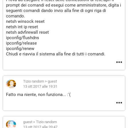
prompt dei comandi ed esegui come amministratore, digita i
seguenti comandi dando invio alla fine di ogni riga di
comando.
netsh winsock reset
netsh int ip reset
netsh advfirewall reset
ipconfig/flushdns
ipconfig/release
ipconfig/renew
Chiudi e riavvia il sistema alla fine di tutti i comandi.
Tizio random
>
guest
13 ott 2017 alle 19:31
Fatto ma niente, non funziona... :'(
guest
>
Tizio random
13 ott 2017 alle 20:47