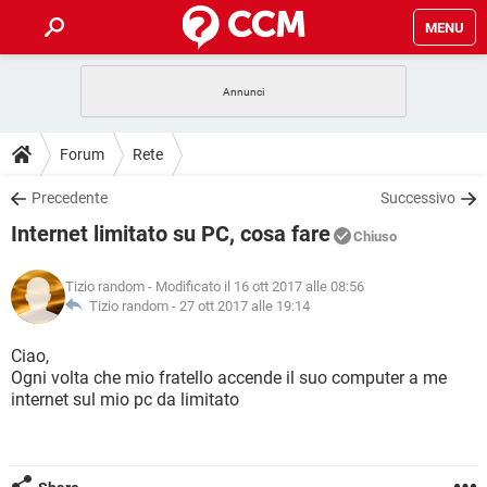
MENU
HOME
COVID-19
GAMING
GUIDE
Forum
Rete
INTRATTENIMENTO
ANDROID
COVID-19
GAMING
DOWNLOAD
Precedente
Successivo
iOS
WINDOWS 10
INTRATTENIMENTO
ANDROID
Internet limitato su PC, cosa fare
INSTAGRAM
COVID-19
WHATSAPP
GAMING
Chiuso
FORUM
iOS
WINDOWS 10
TIKTOK
INTRATTENIMENTO
FACEBOOK
ANDROID
Tizio random
- Modificato il 16 ott 2017 alle 08:56
INSTAGRAM
COVID-19
WHATSAPP
GAMING
GLOSSARIO
Tizio random -
27 ott 2017 alle 19:14
HARDWARE
iOS
WINDOWS 10
TIKTOK
INTRATTENIMENTO
FACEBOOK
ANDROID
INSTAGRAM
COVID-19
WHATSAPP
GAMING
Ciao,
HARDWARE
iOS
WINDOWS 10
Ogni volta che mio fratello accende il suo computer a me
TIKTOK
INTRATTENIMENTO
FACEBOOK
ANDROID
internet sul mio pc da limitato
INSTAGRAM
WHATSAPP
HARDWARE
iOS
WINDOWS 10
TIKTOK
FACEBOOK
INSTAGRAM
WHATSAPP
HARDWARE