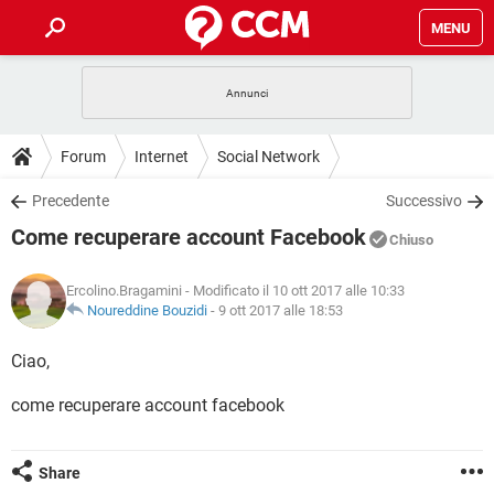
MENU
HOME
COVID-19
GAMING
GUIDE
Forum
Internet
Social Network
INTRATTENIMENTO
ANDROID
COVID-19
GAMING
DOWNLOAD
Precedente
Successivo
iOS
WINDOWS 10
INTRATTENIMENTO
ANDROID
Come recuperare account Facebook
INSTAGRAM
COVID-19
WHATSAPP
GAMING
Chiuso
FORUM
iOS
WINDOWS 10
TIKTOK
INTRATTENIMENTO
FACEBOOK
ANDROID
Ercolino.Bragamini
- Modificato il 10 ott 2017 alle 10:33
INSTAGRAM
COVID-19
WHATSAPP
GAMING
GLOSSARIO
Noureddine Bouzidi
-
9 ott 2017 alle 18:53
HARDWARE
iOS
WINDOWS 10
TIKTOK
INTRATTENIMENTO
FACEBOOK
ANDROID
INSTAGRAM
COVID-19
WHATSAPP
GAMING
Ciao,
HARDWARE
iOS
WINDOWS 10
TIKTOK
INTRATTENIMENTO
FACEBOOK
ANDROID
come recuperare account facebook
INSTAGRAM
WHATSAPP
HARDWARE
iOS
WINDOWS 10
TIKTOK
FACEBOOK
INSTAGRAM
WHATSAPP
Share
HARDWARE