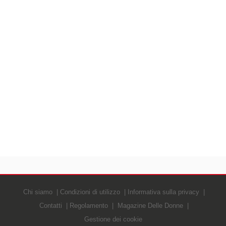
Chi siamo
Condizioni di utilizzo
Informativa sulla privacy
Contatti
Regolamento
Magazine Delle Donne
Gestione dei cookie