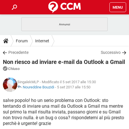
MENU
HOME
COVID-19
GAMING
GUIDE
Forum
Internet
INTRATTENIMENTO
ANDROID
COVID-19
GAMING
DOWNLOAD
Precedente
Successivo
iOS
WINDOWS 10
INTRATTENIMENTO
ANDROID
Non riesco ad inviare e-mail da Outlook a Gmail
INSTAGRAM
COVID-19
WHATSAPP
GAMING
FORUM
iOS
WINDOWS 10
Chiuso
TIKTOK
INTRATTENIMENTO
FACEBOOK
ANDROID
INSTAGRAM
COVID-19
WHATSAPP
GAMING
GLOSSARIO
HARDWARE
iOS
SingalekMLP
- Modificato il 5 set 2017 alle 15:30
WINDOWS 10
TIKTOK
INTRATTENIMENTO
FACEBOOK
ANDROID
Noureddine Bouzidi
-
5 set 2017 alle 15:50
INSTAGRAM
COVID-19
WHATSAPP
GAMING
HARDWARE
iOS
WINDOWS 10
salve popolo! ho un serio problema con Outlook: sto
TIKTOK
INTRATTENIMENTO
FACEBOOK
ANDROID
tentando di inviare una mail da Outlook a Gmail ma mentre
INSTAGRAM
WHATSAPP
sul primo la mail risulta inviata, passano giorni e su Gmail
HARDWARE
iOS
WINDOWS 10
TIKTOK
FACEBOOK
non trovo nulla. è un bug o cosa? rispondetemi al più presto
INSTAGRAM
WHATSAPP
perchè è urgente! grazie
HARDWARE