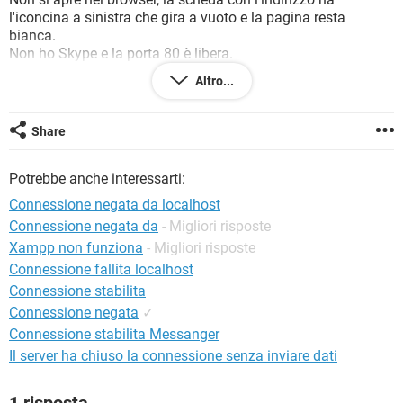
TIKTOK
FACEBOOK
l'iconcina a sinistra che gira a vuoto e la pagina resta
bianca.
HARDWARE
Non ho Skype e la porta 80 è libera.
Ho il mio progetto di Prestashop bloccato e non so più cosa
Altro...
fare avendo provato varie alternative anche come software
per i server locali.
Vi ringrazio per l'eventuale aiuto che potrete darmi.
Share
Lino
Potrebbe anche interessarti:
Connessione negata da localhost
Connessione negata da
- Migliori risposte
Xampp non funziona
- Migliori risposte
Connessione fallita localhost
Connessione stabilita
Connessione negata
✓
Connessione stabilita Messanger
Il server ha chiuso la connessione senza inviare dati