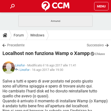
MENU
HOME
COVID-19
GAMING
GUIDE
Forum
Windows
INTRATTENIMENTO
ANDROID
COVID-19
GAMING
DOWNLOAD
Precedente
Successivo
iOS
WINDOWS 10
INTRATTENIMENTO
ANDROID
Localhost non funziona Wamp o Xampp
INSTAGRAM
COVID-19
WHATSAPP
GAMING
Chiuso
FORUM
iOS
WINDOWS 10
TIKTOK
INTRATTENIMENTO
FACEBOOK
ANDROID
Linofor
- Modificato il 16 ago 2017 alle 11:41
INSTAGRAM
COVID-19
WHATSAPP
GAMING
GLOSSARIO
Linofor
-
16 ago 2017 alle 19:30
HARDWARE
iOS
WINDOWS 10
TIKTOK
INTRATTENIMENTO
FACEBOOK
ANDROID
INSTAGRAM
COVID-19
WHATSAPP
GAMING
Salve a tutti e spero di aver postato nel posto giusto
HARDWARE
iOS
WINDOWS 10
sono all'ultima spiaggia e spero di trovare aiuto qui.
TIKTOK
INTRATTENIMENTO
FACEBOOK
ANDROID
Ho cambiato l'hard disk ed ho dovuto reinstallare tutto
INSTAGRAM
WHATSAPP
quello che avevo (o quasi).
HARDWARE
iOS
WINDOWS 10
TIKTOK
FACEBOOK
Quando è arrivato il momento di installare Wamp (o Xampp)
INSTAGRAM
WHATSAPP
è andato tutto bene fino all'apertura del localhost.
HARDWARE
Non si apre nel browser, la scheda con l'indirizzo ha