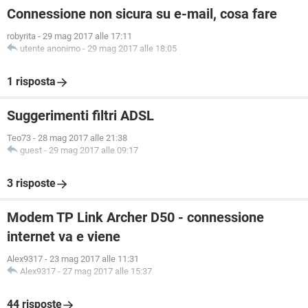
Connessione non sicura su e-mail, cosa fare
robyrita
-
29 mag 2017 alle 17:11
utente anonimo
-
29 mag 2017 alle 18:05
1 risposta
Suggerimenti filtri ADSL
Teo73
-
28 mag 2017 alle 21:38
guest
-
29 mag 2017 alle 09:17
3 risposte
Modem TP Link Archer D50 - connessione
internet va e viene
Alex9317
-
23 mag 2017 alle 11:31
Alex9317
-
27 mag 2017 alle 15:37
44 risposte