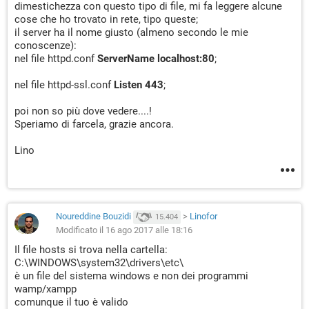
dimestichezza con questo tipo di file, mi fa leggere alcune
cose che ho trovato in rete, tipo queste;
il server ha il nome giusto (almeno secondo le mie
conoscenze):
nel file httpd.conf
ServerName localhost:80
;
nel file httpd-ssl.conf
Listen 443
;
poi non so più dove vedere....!
Speriamo di farcela, grazie ancora.
Lino
Noureddine Bouzidi
>
Linofor
15.404
Modificato il 16 ago 2017 alle 18:16
Il file hosts si trova nella cartella:
C:\WINDOWS\system32\drivers\etc\
è un file del sistema windows e non dei programmi
wamp/xampp
comunque il tuo è valido