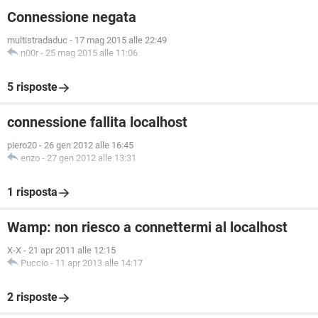
Connessione negata
multistradaduc
-
17 mag 2015 alle 22:49
n00r
-
25 mag 2015 alle 11:06
5 risposte
connessione fallita localhost
piero20
-
26 gen 2012 alle 16:45
enzo
-
27 gen 2012 alle 13:31
1 risposta
Wamp: non riesco a connettermi al localhost
X-X
-
21 apr 2011 alle 12:15
Puccio
-
11 apr 2013 alle 14:17
2 risposte