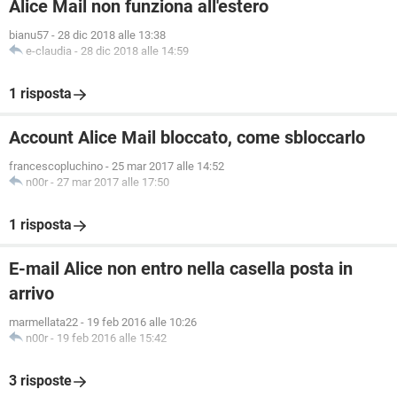
Alice Mail non funziona all'estero
bianu57
-
28 dic 2018 alle 13:38
e-claudia
-
28 dic 2018 alle 14:59
1 risposta
Account Alice Mail bloccato, come sbloccarlo
francescopluchino
-
25 mar 2017 alle 14:52
n00r
-
27 mar 2017 alle 17:50
1 risposta
E-mail Alice non entro nella casella posta in
arrivo
marmellata22
-
19 feb 2016 alle 10:26
n00r
-
19 feb 2016 alle 15:42
3 risposte