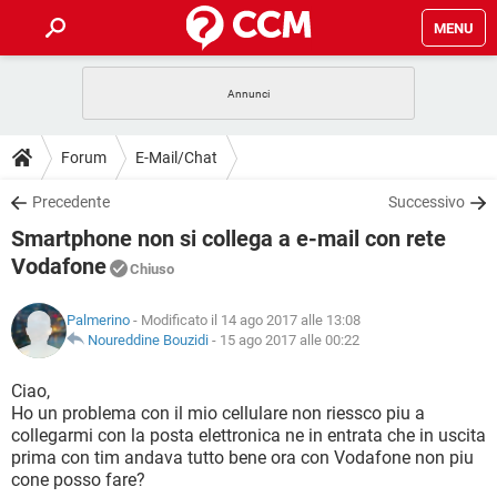
MENU
HOME
COVID-19
GAMING
GUIDE
Forum
E-Mail/Chat
INTRATTENIMENTO
ANDROID
COVID-19
GAMING
DOWNLOAD
Precedente
Successivo
iOS
WINDOWS 10
INTRATTENIMENTO
ANDROID
Smartphone non si collega a e-mail con rete
INSTAGRAM
COVID-19
WHATSAPP
GAMING
FORUM
iOS
WINDOWS 10
Vodafone
Chiuso
TIKTOK
INTRATTENIMENTO
FACEBOOK
ANDROID
INSTAGRAM
COVID-19
WHATSAPP
GAMING
GLOSSARIO
HARDWARE
iOS
WINDOWS 10
Palmerino
- Modificato il 14 ago 2017 alle 13:08
TIKTOK
INTRATTENIMENTO
FACEBOOK
ANDROID
Noureddine Bouzidi
-
15 ago 2017 alle 00:22
INSTAGRAM
COVID-19
WHATSAPP
GAMING
HARDWARE
iOS
WINDOWS 10
Ciao,
TIKTOK
INTRATTENIMENTO
FACEBOOK
ANDROID
INSTAGRAM
WHATSAPP
Ho un problema con il mio cellulare non riessco piu a
HARDWARE
iOS
WINDOWS 10
collegarmi con la posta elettronica ne in entrata che in uscita
TIKTOK
FACEBOOK
prima con tim andava tutto bene ora con Vodafone non piu
INSTAGRAM
WHATSAPP
cone posso fare?
HARDWARE