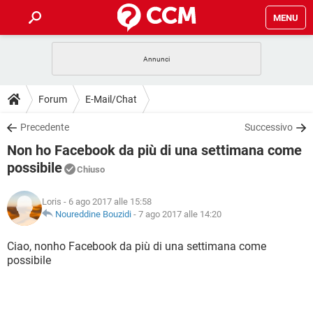
MENU
HOME
COVID-19
GAMING
GUIDE
Forum
E-Mail/Chat
INTRATTENIMENTO
ANDROID
COVID-19
GAMING
DOWNLOAD
Precedente
Successivo
iOS
WINDOWS 10
INTRATTENIMENTO
ANDROID
Non ho Facebook da più di una settimana come
INSTAGRAM
COVID-19
WHATSAPP
GAMING
FORUM
iOS
WINDOWS 10
possibile
Chiuso
TIKTOK
INTRATTENIMENTO
FACEBOOK
ANDROID
INSTAGRAM
COVID-19
WHATSAPP
GAMING
GLOSSARIO
HARDWARE
iOS
WINDOWS 10
Loris
- 6 ago 2017 alle 15:58
TIKTOK
INTRATTENIMENTO
FACEBOOK
ANDROID
Noureddine Bouzidi
-
7 ago 2017 alle 14:20
INSTAGRAM
COVID-19
WHATSAPP
GAMING
HARDWARE
iOS
WINDOWS 10
Ciao, nonho Facebook da più di una settimana come
TIKTOK
INTRATTENIMENTO
FACEBOOK
ANDROID
INSTAGRAM
WHATSAPP
possibile
HARDWARE
iOS
WINDOWS 10
TIKTOK
FACEBOOK
INSTAGRAM
WHATSAPP
HARDWARE