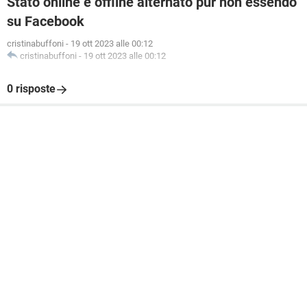
Stato online e offline alternato pur non essendo
su Facebook
cristinabuffoni
-
19 ott 2023 alle 00:12
cristinabuffoni
-
19 ott 2023 alle 00:12
0 risposte