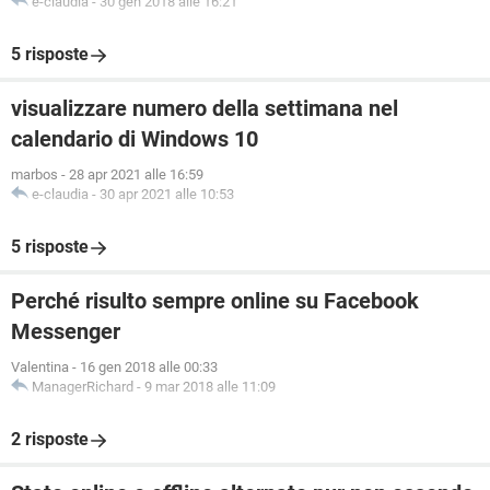
e-claudia
-
30 gen 2018 alle 16:21
5 risposte
visualizzare numero della settimana nel
calendario di Windows 10
marbos
-
28 apr 2021 alle 16:59
e-claudia
-
30 apr 2021 alle 10:53
5 risposte
Perché risulto sempre online su Facebook
Messenger
Valentina
-
16 gen 2018 alle 00:33
ManagerRichard
-
9 mar 2018 alle 11:09
2 risposte