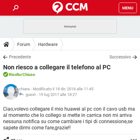
MENU
HOME
COVID-19
GAMING
GUIDE
Forum
Hardware
INTRATTENIMENTO
ANDROID
COVID-19
GAMING
DOWNLOAD
Precedente
Successivo
iOS
WINDOWS 10
INTRATTENIMENTO
ANDROID
Non riesco a collegare il telefono al PC
INSTAGRAM
COVID-19
WHATSAPP
GAMING
FORUM
iOS
WINDOWS 10
Risolto
/Chiuso
TIKTOK
INTRATTENIMENTO
FACEBOOK
ANDROID
INSTAGRAM
COVID-19
WHATSAPP
GAMING
GLOSSARIO
HARDWARE
iOS
chiara
- Modificato il 18 dic 2018 alle 11:45
WINDOWS 10
TIKTOK
INTRATTENIMENTO
FACEBOOK
ANDROID
guest -
19 lug 2017 alle 18:27
INSTAGRAM
COVID-19
WHATSAPP
GAMING
HARDWARE
iOS
WINDOWS 10
Ciao,volevo collegare il mio huawei al pc con il cavo usb ma
TIKTOK
INTRATTENIMENTO
FACEBOOK
ANDROID
al momento che lo collego si mette in carrica non mi arriva
INSTAGRAM
WHATSAPP
nessuna notifica su come cambiare i tipi di connessione,se
HARDWARE
iOS
WINDOWS 10
TIKTOK
FACEBOOK
sapete dirmi come fare,grazie!!
INSTAGRAM
WHATSAPP
HARDWARE