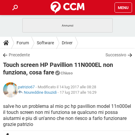
MENU
HOME
COVID-19
GAMING
GUIDE
Forum
Software
Driver
INTRATTENIMENTO
ANDROID
COVID-19
GAMING
DOWNLOAD
Precedente
Successivo
iOS
WINDOWS 10
INTRATTENIMENTO
ANDROID
Touch screen HP Pavillion 11N000EL non
INSTAGRAM
COVID-19
WHATSAPP
GAMING
FORUM
iOS
WINDOWS 10
funziona, cosa fare
Chiuso
TIKTOK
INTRATTENIMENTO
FACEBOOK
ANDROID
INSTAGRAM
COVID-19
WHATSAPP
GAMING
GLOSSARIO
HARDWARE
iOS
WINDOWS 10
patrizio67
- Modificato il 14 lug 2017 alle 08:28
TIKTOK
INTRATTENIMENTO
FACEBOOK
ANDROID
Noureddine Bouzidi
-
17 lug 2017 alle 16:29
INSTAGRAM
COVID-19
WHATSAPP
GAMING
HARDWARE
iOS
WINDOWS 10
salve ho un problema al mio pc hp pavillion model 11n000el
TIKTOK
INTRATTENIMENTO
FACEBOOK
ANDROID
INSTAGRAM
WHATSAPP
il touch screen non mi funziona se qualcuno mi possa
HARDWARE
iOS
WINDOWS 10
aiutarmi e piu di un'anno che non riesco a farlo funzionare
TIKTOK
FACEBOOK
grazie patrizio
INSTAGRAM
WHATSAPP
HARDWARE