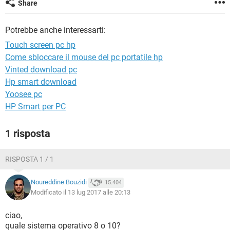
Share
TIKTOK
FACEBOOK
HARDWARE
Potrebbe anche interessarti:
Touch screen pc hp
Come sbloccare il mouse del pc portatile hp
Vinted download pc
Hp smart download
Yoosee pc
HP Smart per PC
1 risposta
RISPOSTA 1 / 1
Noureddine Bouzidi
15.404
Modificato il 13 lug 2017 alle 20:13
ciao,
quale sistema operativo 8 o 10?