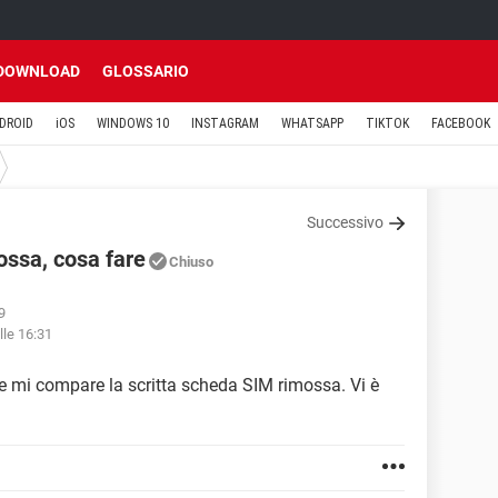
DOWNLOAD
GLOSSARIO
DROID
iOS
WINDOWS 10
INSTAGRAM
WHATSAPP
TIKTOK
FACEBOOK
Successivo
ssa, cosa fare
Chiuso
9
lle 16:31
mi compare la scritta scheda SIM rimossa. Vi è