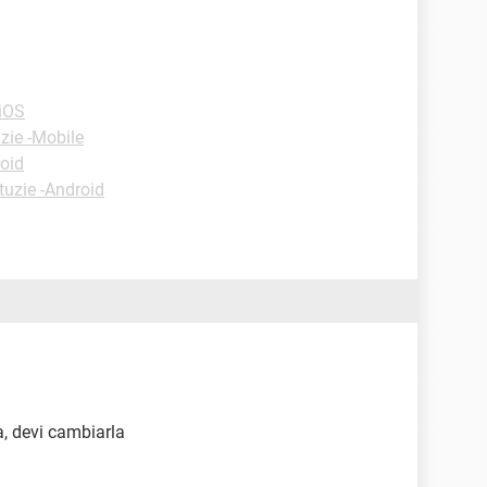
-iOS
zie -Mobile
roid
tuzie -Android
a, devi cambiarla