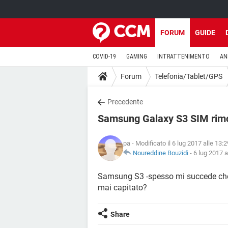
FORUM
GUIDE
COVID-19
GAMING
INTRATTENIMENTO
AN
Forum
Telefonia/Tablet/GPS
Precedente
Samsung Galaxy S3 SIM rimo
pa
- Modificato il 6 lug 2017 alle 13:2
Noureddine Bouzidi
-
6 lug 2017 a
Samsung S3 -spesso mi succede che 
mai capitato?
Share