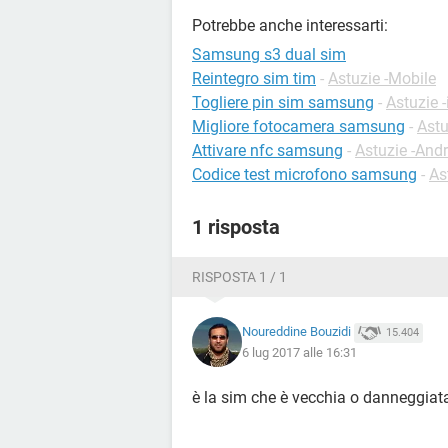
Potrebbe anche interessarti:
Samsung s3 dual sim
Reintegro sim tim
-
Astuzie -Mobile
Togliere pin sim samsung
-
Astuzie 
Migliore fotocamera samsung
-
Astu
Attivare nfc samsung
-
Astuzie -And
Codice test microfono samsung
-
As
1 risposta
RISPOSTA 1 / 1
Noureddine Bouzidi
15.404
6 lug 2017 alle 16:31
è la sim che è vecchia o danneggiat