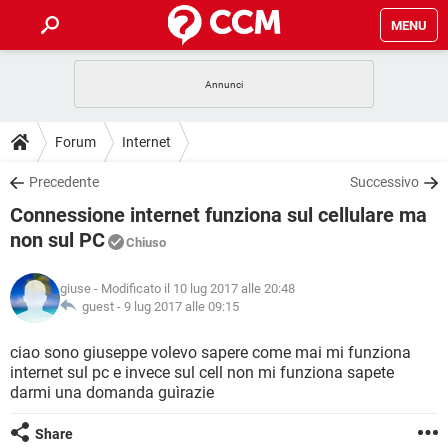
MENU
HOME
COVID-19
GAMING
GUIDE
Forum
Internet
INTRATTENIMENTO
ANDROID
COVID-19
GAMING
DOWNLOAD
Precedente
Successivo
iOS
WINDOWS 10
INTRATTENIMENTO
ANDROID
Connessione internet funziona sul cellulare ma
INSTAGRAM
COVID-19
WHATSAPP
GAMING
FORUM
iOS
WINDOWS 10
non sul PC
Chiuso
TIKTOK
INTRATTENIMENTO
FACEBOOK
ANDROID
INSTAGRAM
COVID-19
WHATSAPP
GAMING
GLOSSARIO
HARDWARE
iOS
WINDOWS 10
giuse
- Modificato il 10 lug 2017 alle 20:48
TIKTOK
INTRATTENIMENTO
FACEBOOK
ANDROID
guest -
9 lug 2017 alle 09:15
INSTAGRAM
COVID-19
WHATSAPP
GAMING
HARDWARE
iOS
WINDOWS 10
ciao sono giuseppe volevo sapere come mai mi funziona
TIKTOK
INTRATTENIMENTO
FACEBOOK
ANDROID
INSTAGRAM
WHATSAPP
internet sul pc e invece sul cell non mi funziona sapete
HARDWARE
iOS
WINDOWS 10
darmi una domanda guìrazie
TIKTOK
FACEBOOK
INSTAGRAM
WHATSAPP
Share
HARDWARE