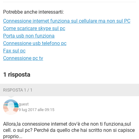
TIKTOK
FACEBOOK
Potrebbe anche interessarti:
HARDWARE
Connessione internet funziona sul cellulare ma non sul PC
Come scaricare skype sul pc
Porta usb non funziona
Connessione usb telefono pc
Fax sul pc
Connessione pc tv
1 risposta
RISPOSTA 1 / 1
guest
9 lug 2017 alle 09:15
Allora,la connessione internet dov'è che non ti funziona,sul
cell. o sul pc? Perché da quello che hai scritto non si capisce
proprio...