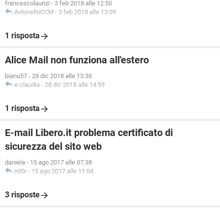
francescolaurizi
-
3 feb 2018 alle 12:50
AntonelloCCM
-
3 feb 2018 alle 13:09
1 risposta
Alice Mail non funziona all'estero
bianu57
-
28 dic 2018 alle 13:38
e-claudia
-
28 dic 2018 alle 14:59
1 risposta
E-mail Libero.it problema certificato di
sicurezza del sito web
daniela
-
15 ago 2017 alle 07:38
n00r
-
15 ago 2017 alle 11:04
3 risposte