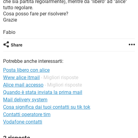
che sia partita regolarmente), mentre da "libero" ad "alice"
TIKTOK
FACEBOOK
tutto regolare.
HARDWARE
Cosa posso fare per risolvere?
Grazie
Fabio
Share
Potrebbe anche interessarti:
Posta libero con alice
Www alice itmail
- Migliori risposte
Alice mail accesso
- Migliori risposte
Quando è stata inviata la prima mail
Mail delivery system
Cosa significa dai tuoi contatti su tik tok
Contatti operatore tim
Vodafone contatti