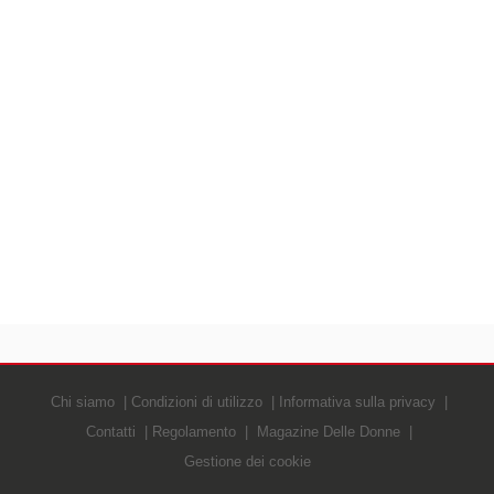
Chi siamo
Condizioni di utilizzo
Informativa sulla privacy
Contatti
Regolamento
Magazine Delle Donne
Gestione dei cookie