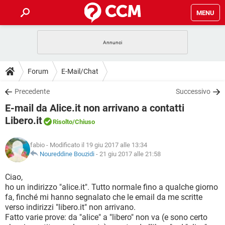
MENU
HOME
COVID-19
GAMING
GUIDE
Forum
E-Mail/Chat
INTRATTENIMENTO
ANDROID
COVID-19
GAMING
DOWNLOAD
Precedente
Successivo
iOS
WINDOWS 10
INTRATTENIMENTO
ANDROID
E-mail da Alice.it non arrivano a contatti
INSTAGRAM
COVID-19
WHATSAPP
GAMING
FORUM
iOS
WINDOWS 10
Libero.it
Risolto
/Chiuso
TIKTOK
INTRATTENIMENTO
FACEBOOK
ANDROID
INSTAGRAM
COVID-19
WHATSAPP
GAMING
GLOSSARIO
HARDWARE
iOS
WINDOWS 10
fabio
- Modificato il 19 giu 2017 alle 13:34
TIKTOK
INTRATTENIMENTO
FACEBOOK
ANDROID
Noureddine Bouzidi
-
21 giu 2017 alle 21:58
INSTAGRAM
COVID-19
WHATSAPP
GAMING
HARDWARE
iOS
WINDOWS 10
Ciao,
TIKTOK
INTRATTENIMENTO
FACEBOOK
ANDROID
INSTAGRAM
WHATSAPP
ho un indirizzo "alice.it". Tutto normale fino a qualche giorno
HARDWARE
iOS
WINDOWS 10
fa, finché mi hanno segnalato che le email da me scritte
TIKTOK
FACEBOOK
verso indirizzi "libero.it" non arrivano.
INSTAGRAM
WHATSAPP
Fatto varie prove: da "alice" a "libero" non va (e sono certo
HARDWARE