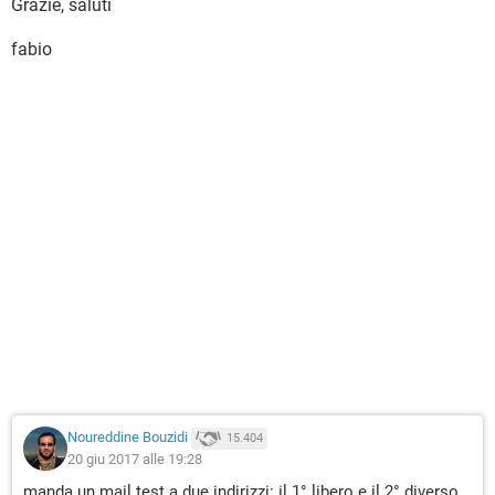
Grazie, saluti
fabio
Noureddine Bouzidi
15.404
20 giu 2017 alle 19:28
manda un mail test a due indirizzi: il 1° libero e il 2° diverso