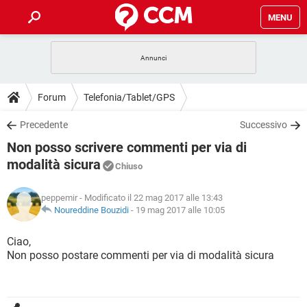
MENU
HOME
COVID-19
GAMING
GUIDE
Forum
Telefonia/Tablet/GPS
INTRATTENIMENTO
ANDROID
COVID-19
GAMING
DOWNLOAD
Precedente
Successivo
iOS
WINDOWS 10
INTRATTENIMENTO
ANDROID
Non posso scrivere commenti per via di
INSTAGRAM
COVID-19
WHATSAPP
GAMING
FORUM
iOS
WINDOWS 10
modalità sicura
Chiuso
TIKTOK
INTRATTENIMENTO
FACEBOOK
ANDROID
INSTAGRAM
COVID-19
WHATSAPP
GAMING
GLOSSARIO
HARDWARE
iOS
WINDOWS 10
peppemir
- Modificato il 22 mag 2017 alle 13:43
TIKTOK
INTRATTENIMENTO
FACEBOOK
ANDROID
Noureddine Bouzidi
-
19 mag 2017 alle 10:05
INSTAGRAM
COVID-19
WHATSAPP
GAMING
HARDWARE
iOS
WINDOWS 10
Ciao,
TIKTOK
INTRATTENIMENTO
FACEBOOK
ANDROID
INSTAGRAM
WHATSAPP
Non posso postare commenti per via di modalità sicura
HARDWARE
iOS
WINDOWS 10
TIKTOK
FACEBOOK
INSTAGRAM
WHATSAPP
HARDWARE