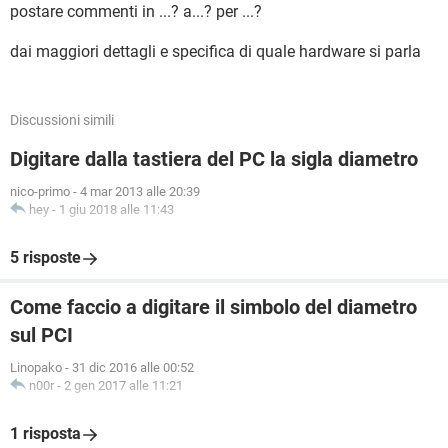
postare commenti in ...? a...? per ...?
dai maggiori dettagli e specifica di quale hardware si parla
Discussioni simili
Digitare dalla tastiera del PC la sigla diametro
nico-primo
-
4 mar 2013 alle 20:39
hey
-
1 giu 2018 alle 11:43
5 risposte
Come faccio a digitare il simbolo del diametro
sul PCI
Linopako
-
31 dic 2016 alle 00:52
n00r
-
2 gen 2017 alle 11:21
1 risposta