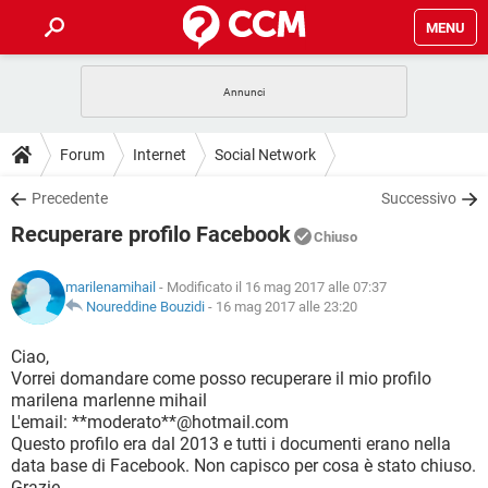
MENU
HOME
COVID-19
GAMING
GUIDE
Forum
Internet
Social Network
INTRATTENIMENTO
ANDROID
COVID-19
GAMING
DOWNLOAD
Precedente
Successivo
iOS
WINDOWS 10
INTRATTENIMENTO
ANDROID
Recuperare profilo Facebook
INSTAGRAM
COVID-19
WHATSAPP
GAMING
Chiuso
FORUM
iOS
WINDOWS 10
TIKTOK
INTRATTENIMENTO
FACEBOOK
ANDROID
marilenamihail
- Modificato il 16 mag 2017 alle 07:37
INSTAGRAM
COVID-19
WHATSAPP
GAMING
GLOSSARIO
Noureddine Bouzidi
-
16 mag 2017 alle 23:20
HARDWARE
iOS
WINDOWS 10
TIKTOK
INTRATTENIMENTO
FACEBOOK
ANDROID
INSTAGRAM
COVID-19
WHATSAPP
GAMING
Ciao,
HARDWARE
iOS
WINDOWS 10
Vorrei domandare come posso recuperare il mio profilo
TIKTOK
INTRATTENIMENTO
FACEBOOK
ANDROID
marilena marlenne mihail
INSTAGRAM
WHATSAPP
L'email: **moderato**@hotmail.com
HARDWARE
iOS
WINDOWS 10
TIKTOK
FACEBOOK
Questo profilo era dal 2013 e tutti i documenti erano nella
INSTAGRAM
WHATSAPP
data base di Facebook. Non capisco per cosa è stato chiuso.
HARDWARE
Grazie