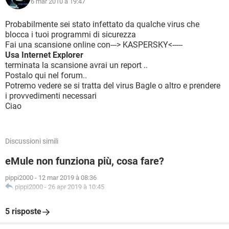
6 mar 2010 à 19:47
Probabilmente sei stato infettato da qualche virus che
blocca i tuoi programmi di sicurezza
Fai una scansione online con---> KASPERSKY<-----
Usa Internet Explorer
terminata la scansione avrai un report ..
Postalo qui nel forum..
Potremo vedere se si tratta del virus Bagle o altro e prendere
i provvedimenti necessari
Ciao
Discussioni simili
eMule non funziona più, cosa fare?
pippi2000
-
12 mar 2019 à 08:36
pippi2000
-
26 apr 2019 à 10:45
5 risposte