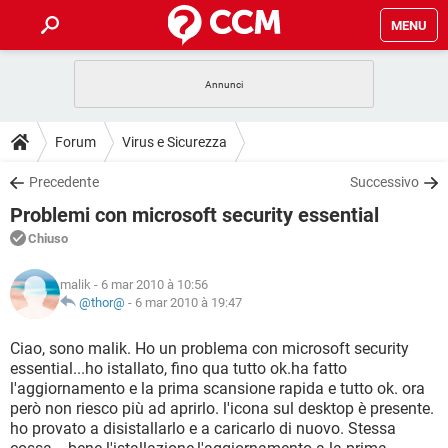
MENU
HOME
COVID-19
GAMING
GUIDE
Forum
Virus e Sicurezza
INTRATTENIMENTO
ANDROID
COVID-19
GAMING
DOWNLOAD
Precedente
Successivo
iOS
WINDOWS 10
INTRATTENIMENTO
ANDROID
Problemi con microsoft security essential
INSTAGRAM
COVID-19
WHATSAPP
GAMING
FORUM
iOS
WINDOWS 10
Chiuso
TIKTOK
INTRATTENIMENTO
FACEBOOK
ANDROID
INSTAGRAM
COVID-19
WHATSAPP
GAMING
GLOSSARIO
HARDWARE
iOS
malik
- 6 mar 2010 à 10:56
WINDOWS 10
TIKTOK
INTRATTENIMENTO
FACEBOOK
ANDROID
@thor@
-
6 mar 2010 à 19:47
INSTAGRAM
COVID-19
WHATSAPP
GAMING
HARDWARE
iOS
WINDOWS 10
Ciao, sono malik. Ho un problema con microsoft security
TIKTOK
INTRATTENIMENTO
FACEBOOK
ANDROID
essential...ho istallato, fino qua tutto ok.ha fatto
INSTAGRAM
WHATSAPP
l'aggiornamento e la prima scansione rapida e tutto ok. ora
HARDWARE
iOS
WINDOWS 10
TIKTOK
FACEBOOK
però non riesco più ad aprirlo. l'icona sul desktop è presente.
INSTAGRAM
WHATSAPP
ho provato a disistallarlo e a caricarlo di nuovo. Stessa
HARDWARE