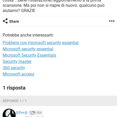
cossa ...bene l'istallazione,l'aggiornamento a la prima
TIKTOK
FACEBOOK
scansione. Ma poi non si riapre di nuovo. qualcuno può
aiutarmi? GRAZIE
HARDWARE
Share
Potrebbe anche interessarti:
Problemi con microsoft security essential
Microsoft security essential
Microsoft Security Essentials
Security master
360 security
Microsoft access
1 risposta
RÉPONSE 1 / 1
@thor@
804