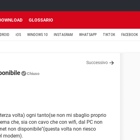
DOWNLOAD
GLOSSARIO
DROID
iOS
WINDOWS 10
INSTAGRAM
WHATSAPP
TIKTOK
FACEBOOK
Successivo
ponibile
Chiuso
terza volta) ogni tanto(se non mi sbaglio proprio
lema che, sia con cavo che con wifi, dal PC non
rnet non disponibile"(questa volta non riesco
del modem).