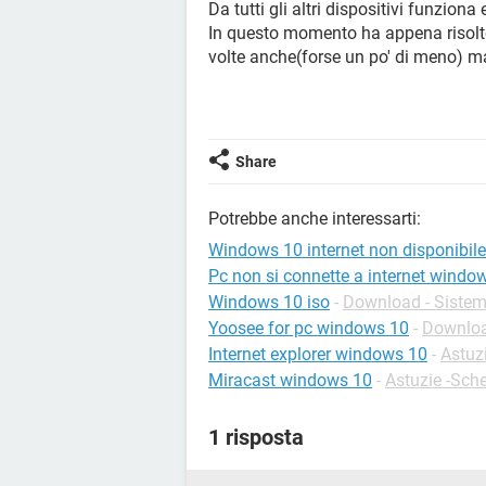
Da tutti gli altri dispositivi funzion
In questo momento ha appena risolto,
volte anche(forse un po' di meno) ma
Share
Potrebbe anche interessarti:
Windows 10 internet non disponibile
Pc non si connette a internet windo
Windows 10 iso
-
Download - Sistemi
Yoosee for pc windows 10
-
Downloa
Internet explorer windows 10
-
Astuzi
Miracast windows 10
-
Astuzie -Sch
1 risposta