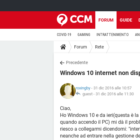
FORUM
GUIDE
COVID-19
GAMING
INTRATTENIMENTO
AN
Forum
Rete
Precedente
Windows 10 internet non dis
roxingby
- 31 dic 2016 alle 10:57
guest -
31 dic 2016 alle 11:30
Ciao,
Ho Windows 10 e da ieri(questa è la 
quando accendo il PC) mi dà il prob
riesco a collegarmi dicendomi: "inte
neanche ad entrare nella gestione 