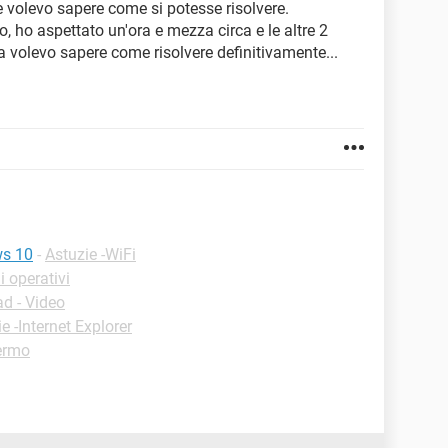
a e volevo sapere come si potesse risolvere.
 ho aspettato un'ora e mezza circa e le altre 2
 volevo sapere come risolvere definitivamente...
ws 10
-
Astuzie -WiFi
 operativi
d - Video
e -Internet Explorer
ermo