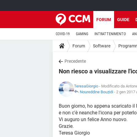
FORUM
GUIDE
COVID-19
GAMING
INTRATTENIMENTO
AN
Forum
Software
Program
Precedente
Non riesco a visualizzare l'i
TeresaGiorgio
- Modificato da Antone
Noureddine Bouzidi
-
2 gen 2017 a
Buon giorno, ho appena scaricato il
e non c'è neanche l'icona per poterl
Vi auguro un felice Anno nuovo.
Grazie.
Teresa Giorgio