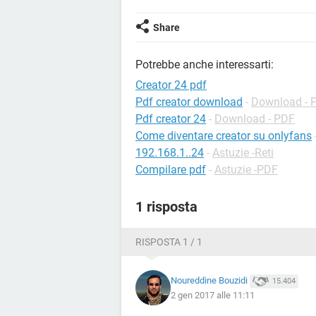
Share
Potrebbe anche interessarti:
Creator 24 pdf
Pdf creator download
-
Download - 
Pdf creator 24
-
Download - PDF
Come diventare creator su onlyfans
192.168.1..24
-
Astuzie -Reti
Compilare pdf
-
Astuzie -PDF
1 risposta
RISPOSTA 1 / 1
Noureddine Bouzidi
15.404
2 gen 2017 alle 11:11