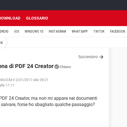
DOWNLOAD
GLOSSARIO
DROID
iOS
WINDOWS 10
INSTAGRAM
WHATSAPP
TIKTOK
FACEBOOK
mi
Successivo
cona di PDF 24 Creator
Chiuso
lloCCM il 2/01/2017 alle 09:21
lle 11:11
 PDF 24 Creator, ma non mi appare nei documenti
o salvare, forse ho sbagliato qualche passaggio?