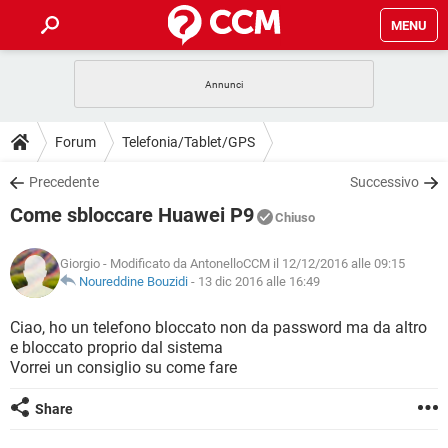
MENU
HOME
COVID-19
GAMING
GUIDE
Forum
Telefonia/Tablet/GPS
INTRATTENIMENTO
ANDROID
COVID-19
GAMING
DOWNLOAD
Precedente
Successivo
iOS
WINDOWS 10
INTRATTENIMENTO
ANDROID
Come sbloccare Huawei P9
INSTAGRAM
COVID-19
WHATSAPP
GAMING
Chiuso
FORUM
iOS
WINDOWS 10
TIKTOK
INTRATTENIMENTO
FACEBOOK
ANDROID
Giorgio
- Modificato da AntonelloCCM il 12/12/2016 alle 09:15
INSTAGRAM
COVID-19
WHATSAPP
GAMING
GLOSSARIO
Noureddine Bouzidi
-
13 dic 2016 alle 16:49
HARDWARE
iOS
WINDOWS 10
TIKTOK
INTRATTENIMENTO
FACEBOOK
ANDROID
INSTAGRAM
COVID-19
WHATSAPP
GAMING
Ciao, ho un telefono bloccato non da password ma da altro
HARDWARE
iOS
WINDOWS 10
e bloccato proprio dal sistema
TIKTOK
INTRATTENIMENTO
FACEBOOK
ANDROID
Vorrei un consiglio su come fare
INSTAGRAM
WHATSAPP
HARDWARE
iOS
WINDOWS 10
TIKTOK
FACEBOOK
Share
INSTAGRAM
WHATSAPP
HARDWARE