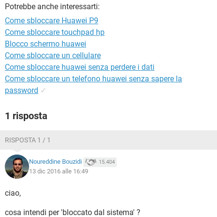
TIKTOK
FACEBOOK
Potrebbe anche interessarti:
Come sbloccare Huawei P9
HARDWARE
Come sbloccare touchpad hp
Blocco schermo huawei
Come sbloccare un cellulare
Come sbloccare huawei senza perdere i dati
Come sbloccare un telefono huawei senza sapere la
password
✓
1 risposta
RISPOSTA 1 / 1
Noureddine Bouzidi
15.404
13 dic 2016 alle 16:49
ciao,
cosa intendi per 'bloccato dal sistema' ?