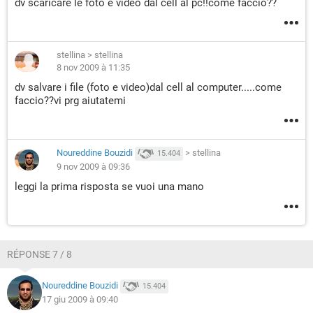
dv scaricare le foto e video dal cell al pc!!come faccio??
stellina
>
stellina
8 nov 2009 à 11:35
dv salvare i file (foto e video)dal cell al computer.....come
faccio??vi prg aiutatemi
Noureddine Bouzidi
>
stellina
15.404
9 nov 2009 à 09:36
leggi la prima risposta se vuoi una mano
RÉPONSE 7 / 8
Noureddine Bouzidi
15.404
17 giu 2009 à 09:40