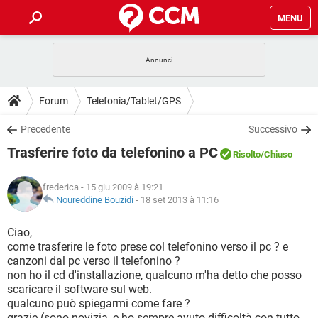
MENU
HOME
COVID-19
GAMING
GUIDE
Forum
Telefonia/Tablet/GPS
INTRATTENIMENTO
ANDROID
COVID-19
GAMING
DOWNLOAD
Precedente
Successivo
iOS
WINDOWS 10
INTRATTENIMENTO
ANDROID
Trasferire foto da telefonino a PC
INSTAGRAM
COVID-19
WHATSAPP
GAMING
Risolto
/Chiuso
FORUM
iOS
WINDOWS 10
TIKTOK
INTRATTENIMENTO
FACEBOOK
ANDROID
frederica
- 15 giu 2009 à 19:21
INSTAGRAM
COVID-19
WHATSAPP
GAMING
GLOSSARIO
Noureddine Bouzidi
-
18 set 2013 à 11:16
HARDWARE
iOS
WINDOWS 10
TIKTOK
INTRATTENIMENTO
FACEBOOK
ANDROID
INSTAGRAM
COVID-19
WHATSAPP
GAMING
Ciao,
HARDWARE
iOS
WINDOWS 10
come trasferire le foto prese col telefonino verso il pc ? e
TIKTOK
INTRATTENIMENTO
FACEBOOK
ANDROID
canzoni dal pc verso il telefonino ?
INSTAGRAM
WHATSAPP
non ho il cd d'installazione, qualcuno m'ha detto che posso
HARDWARE
iOS
WINDOWS 10
TIKTOK
FACEBOOK
scaricare il software sul web.
INSTAGRAM
WHATSAPP
qualcuno può spiegarmi come fare ?
HARDWARE
grazie (sono novizia, e ho sempre avuto difficoltà con tutto