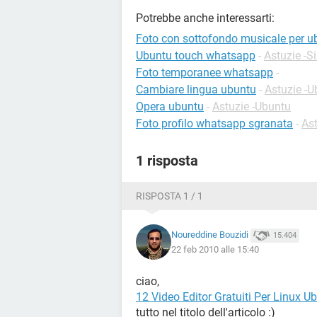
Potrebbe anche interessarti:
Foto con sottofondo musicale per u
Ubuntu touch whatsapp
-
Astuzie -S
Foto temporanee whatsapp
-
Cambiare lingua ubuntu
-
Astuzie -U
Opera ubuntu
-
Astuzie -Ubuntu
Foto profilo whatsapp sgranata
-
As
1 risposta
RISPOSTA 1 / 1
Noureddine Bouzidi
15.404
22 feb 2010 alle 15:40
ciao,
12 Video Editor Gratuiti Per Linux U
tutto nel titolo dell'articolo :)