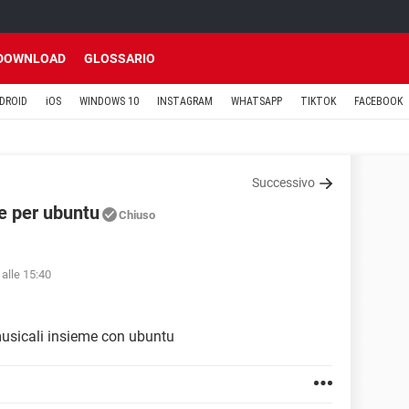
DOWNLOAD
GLOSSARIO
DROID
iOS
WINDOWS 10
INSTAGRAM
WHATSAPP
TIKTOK
FACEBOOK
Successivo
e per ubuntu
Chiuso
alle 15:40
musicali insieme con ubuntu