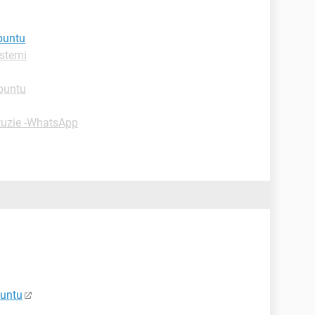
buntu
istemi
buntu
tuzie -WhatsApp
buntu