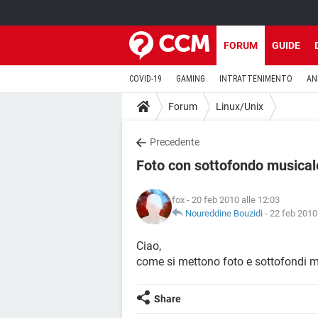
FORUM
GUIDE
COVID-19
GAMING
INTRATTENIMENTO
AN
Forum
Linux/Unix
Precedente
Foto con sottofondo musical
fox
- 20 feb 2010 alle 12:03
Noureddine Bouzidi
-
22 feb 2010 
Ciao,
come si mettono foto e sottofondi 
Share