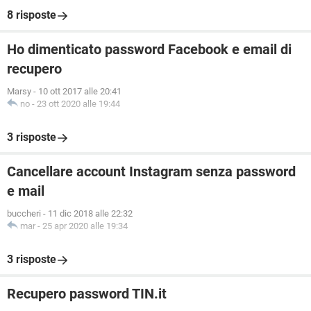
8 risposte
Ho dimenticato password Facebook e email di
recupero
Marsy
-
10 ott 2017 alle 20:41
no
-
23 ott 2020 alle 19:44
3 risposte
Cancellare account Instagram senza password
e mail
buccheri
-
11 dic 2018 alle 22:32
mar
-
25 apr 2020 alle 19:34
3 risposte
Recupero password TIN.it