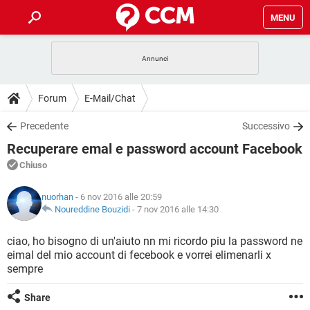
MENU
HOME
COVID-19
GAMING
GUIDE
Forum
E-Mail/Chat
INTRATTENIMENTO
ANDROID
COVID-19
GAMING
DOWNLOAD
Precedente
Successivo
iOS
WINDOWS 10
INTRATTENIMENTO
ANDROID
Recuperare emal e password account Facebook
INSTAGRAM
COVID-19
WHATSAPP
GAMING
FORUM
iOS
WINDOWS 10
Chiuso
TIKTOK
INTRATTENIMENTO
FACEBOOK
ANDROID
INSTAGRAM
COVID-19
WHATSAPP
GAMING
GLOSSARIO
HARDWARE
iOS
nuorhan
- 6 nov 2016 alle 20:59
WINDOWS 10
TIKTOK
INTRATTENIMENTO
FACEBOOK
ANDROID
Noureddine Bouzidi
-
7 nov 2016 alle 14:30
INSTAGRAM
COVID-19
WHATSAPP
GAMING
HARDWARE
iOS
WINDOWS 10
ciao, ho bisogno di un'aiuto nn mi ricordo piu la password ne
TIKTOK
INTRATTENIMENTO
FACEBOOK
ANDROID
eimal del mio account di fecebook e vorrei elimenarli x
INSTAGRAM
WHATSAPP
sempre
HARDWARE
iOS
WINDOWS 10
TIKTOK
FACEBOOK
INSTAGRAM
WHATSAPP
Share
HARDWARE