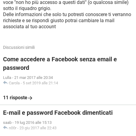
voce "non ho più accesso a questi dati" (o qualcosa simile)
sotto il riquadro grigio.
Delle informazioni che solo tu potresti conoscere ti verranno
richieste e se rispondi giusto potrai cambiare la mail
associata al tuo account
Discussioni simili
Come accedere a Facebook senza email e
password
Lulla
-
21 mar 2017 alle 20:34
Carola
-
5 set 2019 alle 21:14
11 risposte
E-mail e password Facebook dimenticati
saab
-
19 lug 2016 alle 15:13
n00r
-
23 giu 2017 alle 22:43