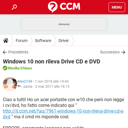
MENU
HOME
COVID-19
GAMING
GUIDE
Forum
Software
Driver
INTRATTENIMENTO
ANDROID
COVID-19
GAMING
DOWNLOAD
Precedente
Successivo
iOS
WINDOWS 10
INTRATTENIMENTO
ANDROID
Windows 10 non rileva Drive CD e DVD
INSTAGRAM
COVID-19
WHATSAPP
GAMING
FORUM
iOS
WINDOWS 10
Risolto
/Chiuso
TIKTOK
INTRATTENIMENTO
FACEBOOK
ANDROID
INSTAGRAM
COVID-19
WHATSAPP
GAMING
GLOSSARIO
HARDWARE
iOS
Alex2134
- 1 nov 2016 alle 14:43
WINDOWS 10
TIKTOK
INTRATTENIMENTO
FACEBOOK
ANDROID
paola -
2 mar 2017 alle 18:13
INSTAGRAM
COVID-19
WHATSAPP
GAMING
HARDWARE
iOS
WINDOWS 10
Ciao a tutti! Ho un acer portatile con w10 che però non legge
TIKTOK
INTRATTENIMENTO
FACEBOOK
ANDROID
i cv/dvd, ho fatto come indicato qui "
INSTAGRAM
WHATSAPP
http://it.ccm.net/faq/7961-windows-10-non-rileva-drive-cd-e-
HARDWARE
iOS
WINDOWS 10
TIKTOK
FACEBOOK
dvd
" ma il cmd mi risponde così:
INSTAGRAM
WHATSAPP
HARDWARE