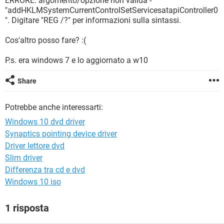
ERRORE: argomento/opzione non valida -
TIKTOK
FACEBOOK
"addHKLMSystemCurrentControlSetServicesatapiController0
". Digitare "REG /?" per informazioni sulla sintassi.
HARDWARE
Cos'altro posso fare? :(
P.s. era windows 7 e lo aggiornato a w10
Share
Potrebbe anche interessarti:
Windows 10 dvd driver
Synaptics pointing device driver
Driver lettore dvd
Slim driver
Differenza tra cd e dvd
Windows 10 iso
1 risposta