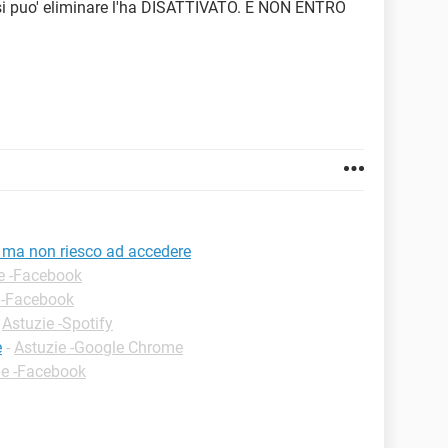
n si puo' eliminare l'ha DISATTIVATO. E NON ENTRO
, ma non riesco ad accedere
e -Facebook
 -Facebook
-
Astuzie -Spotify
e
-
Astuzie -Google Chrome
ie -Facebook