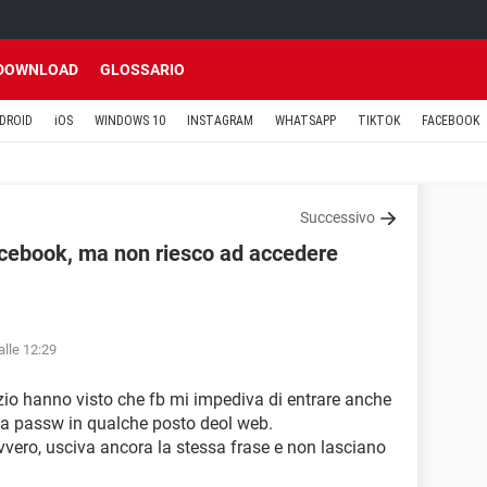
DOWNLOAD
GLOSSARIO
DROID
iOS
WINDOWS 10
INSTAGRAM
WHATSAPP
TIKTOK
FACEBOOK
Successivo
Facebook, ma non riesco ad accedere
alle 12:29
zio hanno visto che fb mi impediva di entrare anche
 la passw in qualche posto deol web.
vero, usciva ancora la stessa frase e non lasciano