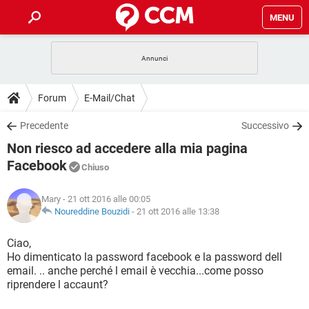
MENU
HOME
COVID-19
GAMING
GUIDE
Forum
E-Mail/Chat
INTRATTENIMENTO
ANDROID
COVID-19
GAMING
DOWNLOAD
Precedente
Successivo
iOS
WINDOWS 10
INTRATTENIMENTO
ANDROID
Non riesco ad accedere alla mia pagina
INSTAGRAM
COVID-19
WHATSAPP
GAMING
FORUM
iOS
WINDOWS 10
Facebook
Chiuso
TIKTOK
INTRATTENIMENTO
FACEBOOK
ANDROID
INSTAGRAM
COVID-19
WHATSAPP
GAMING
GLOSSARIO
HARDWARE
iOS
WINDOWS 10
Mary
- 21 ott 2016 alle 00:05
TIKTOK
INTRATTENIMENTO
FACEBOOK
ANDROID
Noureddine Bouzidi
-
21 ott 2016 alle 13:38
INSTAGRAM
COVID-19
WHATSAPP
GAMING
HARDWARE
iOS
WINDOWS 10
Ciao,
TIKTOK
INTRATTENIMENTO
FACEBOOK
ANDROID
INSTAGRAM
WHATSAPP
Ho dimenticato la password facebook e la password dell
HARDWARE
iOS
WINDOWS 10
email. .. anche perché l email è vecchia...come posso
TIKTOK
FACEBOOK
riprendere l accaunt?
INSTAGRAM
WHATSAPP
HARDWARE